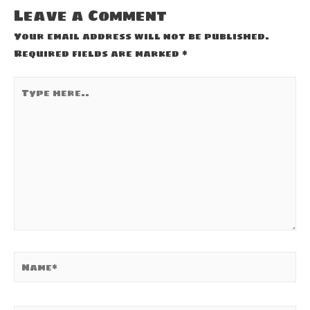
Leave a Comment
Your email address will not be published.
Required fields are marked
*
Type
here..
Name*