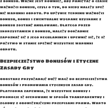
z bonusu. Wa?ne jest równie?, aby pami?ta? o czasie
wa?no?ci bonusu, czyli o tym, do kiedy nale?y spe?
ni? warunki obrotu. Po up?ywie terminu wa?no?ci
bonusu, bonus i ewentualne wygrane uzyskane z
bonusu zostan? anulowane. Dlatego przed
skorzystaniem z bonusu, nale?y dok?adnie
zapozna? si? z jego regulaminem i upewni? si?, ?e s?
pa?stwo w stanie spe?ni? wszystkie warunki
obrotu.
Bezpiecze?stwo Bonusów i Etyczne
Zasady Gry
888starz przyk?adaj? du?? wag? do bezpiecze?stwa
bonusów i promowania etycznych zasad gry.
Platforma zapewnia, ?e wszystkie bonusy i
promocje s? oferowane w sposób transparentny i
zgodny z obowi?zuj?cymi przepisami prawa. Warto