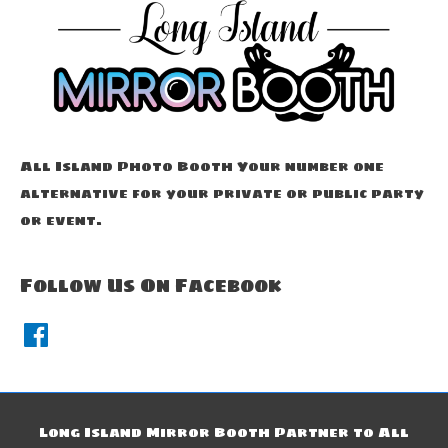
All Island Photo Booth Your number one
alternative for your private or public party
or event.
Follow Us On Facebook
F
a
c
e
b
o
o
k
Long Island Mirror Booth Partner to All