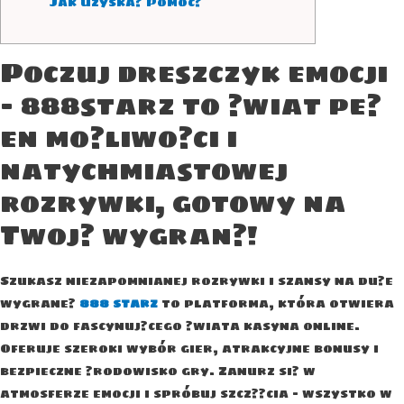
Jak Uzyska? Pomoc?
Poczuj dreszczyk emocji
– 888starz to ?wiat pe?
en mo?liwo?ci i
natychmiastowej
rozrywki, gotowy na
Twoj? wygran?!
Szukasz niezapomnianej rozrywki i szansy na du?e
wygrane?
888 starz
to platforma, która otwiera
drzwi do fascynuj?cego ?wiata kasyna online.
Oferuje szeroki wybór gier, atrakcyjne bonusy i
bezpieczne ?rodowisko gry. Zanurz si? w
atmosferze emocji i spróbuj szcz??cia – wszystko w