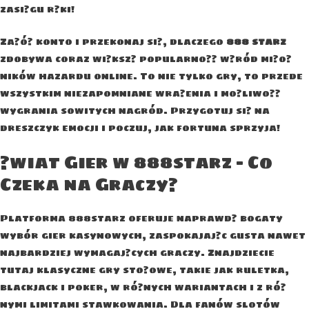
zasi?gu r?ki!
Za?ó? konto i przekonaj si?, dlaczego
888 starz
zdobywa coraz wi?ksz? popularno?? w?ród mi?o?
ników hazardu online. To nie tylko gry, to przede
wszystkim niezapomniane wra?enia i mo?liwo??
wygrania sowitych nagród. Przygotuj si? na
dreszczyk emocji i poczuj, jak fortuna sprzyja!
?wiat Gier w 888starz – Co
Czeka na Graczy?
Platforma 888starz oferuje naprawd? bogaty
wybór gier kasynowych, zaspokajaj?c gusta nawet
najbardziej wymagaj?cych graczy. Znajdziecie
tutaj klasyczne gry sto?owe, takie jak ruletka,
blackjack i poker, w ró?nych wariantach i z ró?
nymi limitami stawkowania. Dla fanów slotów