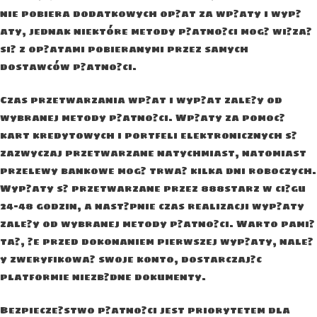
nie pobiera dodatkowych op?at za wp?aty i wyp?
aty, jednak niektóre metody p?atno?ci mog? wi?za?
si? z op?atami pobieranymi przez samych
dostawców p?atno?ci.
Czas przetwarzania wp?at i wyp?at zale?y od
wybranej metody p?atno?ci. Wp?aty za pomoc?
kart kredytowych i portfeli elektronicznych s?
zazwyczaj przetwarzane natychmiast, natomiast
przelewy bankowe mog? trwa? kilka dni roboczych.
Wyp?aty s? przetwarzane przez 888starz w ci?gu
24-48 godzin, a nast?pnie czas realizacji wyp?aty
zale?y od wybranej metody p?atno?ci. Warto pami?
ta?, ?e przed dokonaniem pierwszej wyp?aty, nale?
y zweryfikowa? swoje konto, dostarczaj?c
platformie niezb?dne dokumenty.
Bezpiecze?stwo p?atno?ci jest priorytetem dla