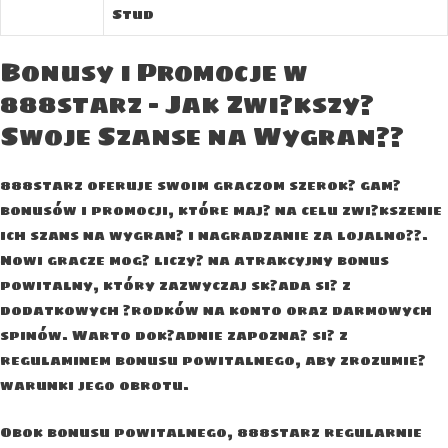
Stud
Bonusy i Promocje w
888starz – Jak Zwi?kszy?
Swoje Szanse na Wygran??
888starz oferuje swoim graczom szerok? gam?
bonusów i promocji, które maj? na celu zwi?kszenie
ich szans na wygran? i nagradzanie za lojalno??.
Nowi gracze mog? liczy? na atrakcyjny bonus
powitalny, który zazwyczaj sk?ada si? z
dodatkowych ?rodków na konto oraz darmowych
spinów. Warto dok?adnie zapozna? si? z
regulaminem bonusu powitalnego, aby zrozumie?
warunki jego obrotu.
Obok bonusu powitalnego, 888starz regularnie