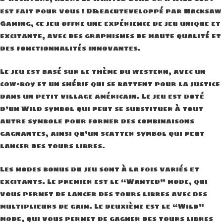
est fait pour vous ! D&eacuteveloppé par Hacksaw
Gaming, ce jeu offre une expérience de jeu unique et
excitante, avec des graphismes de haute qualité et
des fonctionnalités innovantes.
Le jeu est basé sur le thème du western, avec un
cow-boy et un shérif qui se battent pour la justice
dans un petit village américain. Le jeu est doté
d’un Wild symbol qui peut se substituer à tout
autre symbole pour former des combinaisons
gagnantes, ainsi qu’un scatter symbol qui peut
lancer des tours libres.
Les modes bonus du jeu sont à la fois variés et
excitants. Le premier est le “Wanted” mode, qui
vous permet de lancer des tours libres avec des
multiplieurs de gain. Le deuxième est le “Wild”
mode, qui vous permet de gagner des tours libres