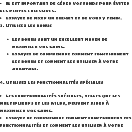
Il est important de gérer vos fonds pour éviter
les pertes excessives.
Essayez de fixer un budget et de vous y tenir.
3. Utilisez les bonus
Les bonus sont un excellent moyen de
maximiser vos gains.
Essayez de comprendre comment fonctionnent
les bonus et comment les utiliser à votre
avantage.
4. Utilisez les fonctionnalités spéciales
Les fonctionnalités spéciales, telles que les
multiplieurs et les wilds, peuvent aider à
maximiser vos gains.
Essayez de comprendre comment fonctionnent ces
fonctionnalités et comment les utiliser à votre