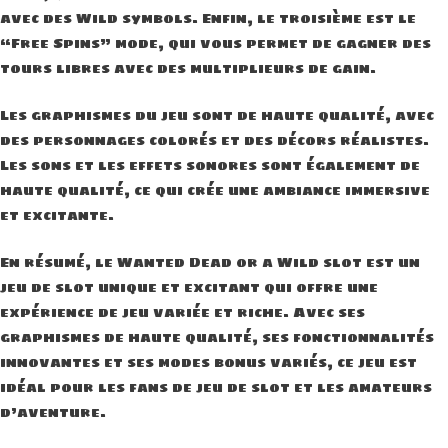
avec des Wild symbols. Enfin, le troisième est le
“Free Spins” mode, qui vous permet de gagner des
tours libres avec des multiplieurs de gain.
Les graphismes du jeu sont de haute qualité, avec
des personnages colorés et des décors réalistes.
Les sons et les effets sonores sont également de
haute qualité, ce qui crée une ambiance immersive
et excitante.
En résumé, le Wanted Dead or a Wild slot est un
jeu de slot unique et excitant qui offre une
expérience de jeu variée et riche. Avec ses
graphismes de haute qualité, ses fonctionnalités
innovantes et ses modes bonus variés, ce jeu est
idéal pour les fans de jeu de slot et les amateurs
d’aventure.