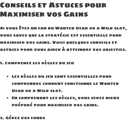
Conseils et Astuces pour
Maximiser vos Gains
Si vous êtes un fan du Wanted Dead or a Wild slot,
vous savez que la stratégie est essentielle pour
maximiser vos gains. Voici quelques conseils et
astuces pour vous aider à atteindre vos objectifs.
1. Comprenez les règles du jeu
Les règles du jeu sont essentielles pour
comprendre comment fonctionne le Wanted
Dead or a Wild slot.
En comprenant les règles, vous serez mieux
préparé pour maximiser vos gains.
2. Gérez vos fonds