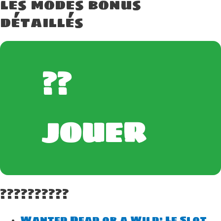
les modes bonus
détaillés
??
JOUER
??????????
Wanted Dead or a Wild: Le Slot