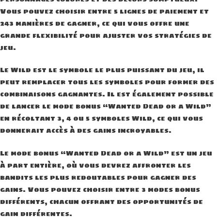
Vous pouvez choisir entre 5 lignes de paiement et
243 manières de gagner, ce qui vous offre une
grande flexibilité pour ajuster vos stratégies de
jeu.
Le Wild est le symbole le plus puissant du jeu, il
peut remplacer tous les symboles pour former des
combinaisons gagnantes. Il est également possible
de lancer le mode bonus “Wanted Dead or a Wild”
en récoltant 3, 4 ou 5 symboles Wild, ce qui vous
donnerait accès à des gains incroyables.
Le mode bonus “Wanted Dead or a Wild” est un jeu
à part entière, où vous devrez affronter les
bandits les plus redoutables pour gagner des
gains. Vous pouvez choisir entre 3 modes bonus
différents, chacun offrant des opportunités de
gain différentes.