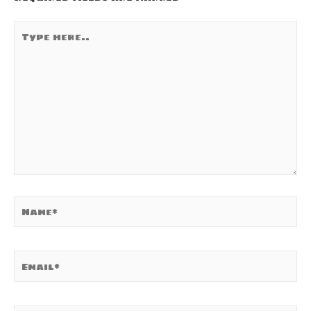
Type
here..
Name*
Email*