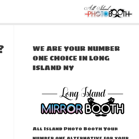
?
WE ARE YOUR NUMBER
ONE CHOICE IN LONG
ISLAND NY
All Island Photo Booth Your
number one alternative for your