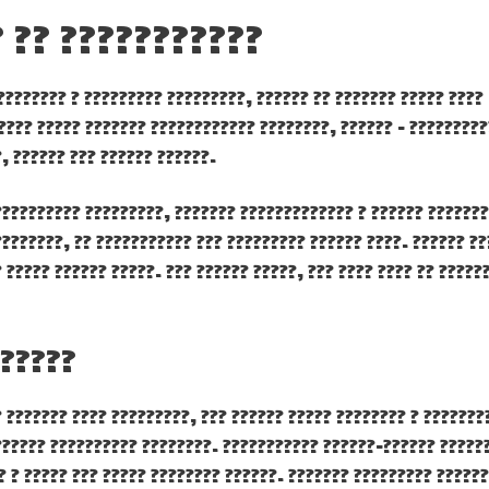
 ?? ???????????
??????? ? ????????? ?????????, ?????? ?? ??????? ????? ????
???? ????? ??????? ???????????? ????????, ?????? – ????????
, ?????? ??? ?????? ??????.
????????? ?????????, ??????? ????????????? ? ?????? ???????
????????, ?? ??????????? ??? ????????? ?????? ????. ?????? ?
????? ?????? ?????. ??? ?????? ?????, ??? ???? ???? ?? ??????
 ?????
 ??????? ???? ?????????, ??? ?????? ????? ???????? ? ???????
?????? ?????????? ????????. ??????????? ??????-?????? ?????
? ????? ??? ????? ???????? ??????. ??????? ????????? ??????