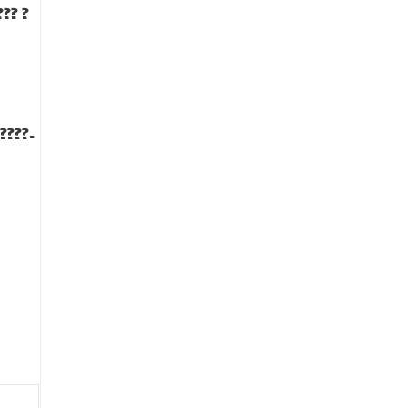
??? ?
?????.