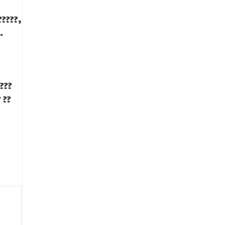
?????,
.
????
 ??