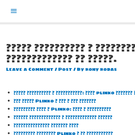
Main
Menu
????? ?????????? ? ???????
????????????? ?? ?????.
Leave a Comment
/
Post
/ By
rony rodas
????? ?????????? ? ???????????: ???? plinko ??????? 
??? ????? Plinko ? ??? ? ??? ???????
????????? ???? ? Plinko: ???? ? ??????????
?????? ????????????? ? ????????????? ??????
??????????????? ??????? ????
????????? ???????? Plinko ? ?? ???????????