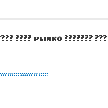
???? ???? plinko ??????? ???
???? ????????????? ?? ?????.