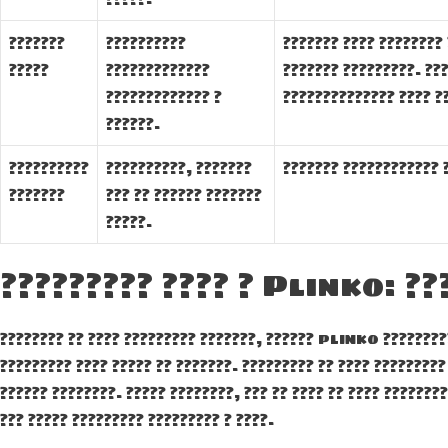
???????
??????????
??????? ???? ???????? 
?????
?????????????
??????? ?????????. ???
????????????? ?
?????????????? ???? ?
??????.
??????????
??????????, ???????
??????? ???????????? 
???????
??? ?? ?????? ???????
?????.
????????? ???? ? Plinko: ??
???????? ?? ???? ????????? ???????, ?????? plinko ????????
????????? ???? ????? ?? ???????. ????????? ?? ???? ?????????
?????? ????????. ????? ????????, ??? ?? ???? ?? ???? ????????
??? ????? ????????? ????????? ? ????.