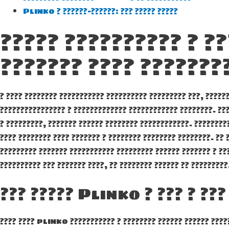
Plinko ? ??????-??????: ??? ????? ?????
????? ?????????? ? ?
??????? ???? ????????
? ???? ???????? ??????????? ?????????? ????????? ???, ?????
???????????????? ? ????????????? ???????????? ????????. ???
? ?????????, ??????? ?????? ???????? ????????????. ????????
???? ???????? ???? ??????? ? ???????? ???????? ????????. ?
????????? ??????? ??????????? ????????? ?????? ??????? ? 
?????????? ??? ??????? ????, ?? ???????? ?????? ?? ?????????
??? ????? Plinko ? ??? ? ???
???? ???? plinko ??????????? ? ???????? ?????? ?????? ?????