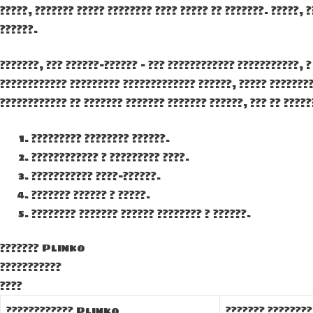
?????, ??????? ????? ???????? ???? ????? ?? ???????. ?????, 
??????.
???????, ??? ??????-?????? – ??? ???????????? ???????????, ?
???????????? ????????? ????????????? ??????, ????? ???????? 
???????????? ?? ??????? ??????? ??????? ??????, ??? ?? ????
????????? ???????? ??????.
???????????? ? ????????? ????.
??????????? ????-??????.
??????? ?????? ? ?????.
???????? ??????? ?????? ???????? ? ??????.
??????? Plinko
???????????
????
???????????? Plinko
??????? ????????