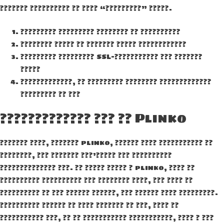
??????? ?????????? ?? ???? “?????????” ?????.
????????? ????????? ???????? ?? ??????????
???????? ????? ?? ??????? ????? ????????????
????????? ????????? SSL-??????????? ??? ???????
?????
?????????????, ?? ????????? ???????? ?????????????
????????? ?? ???
????????????? ??? ?? Plinko
??????? ????, ??????? plinko, ?????? ???? ??????????? ??
????????, ??? ??????? ???’????? ??? ??????????
?????????????? ???. ?? ????? ????? ? plinko, ???? ??
?????????? ?????????? ??? ???????? ????, ??? ???? ??
?????????? ?? ??? ?????? ??????, ??? ?????? ???? ?????????.
?????????? ?????? ?? ???? ??????? ?? ???, ???? ??
??????????? ???, ?? ?? ??????????? ???????????, ???? ? ???