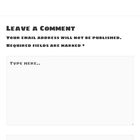
navigation
Leave a Comment
Your email address will not be published.
Required fields are marked
*
Type
here..
Name*