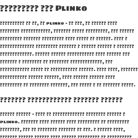
????????? ??? Plinko
?????????? ?? ??, ?? plinko – ?? ???, ?? ?????? ????
???????? ????????????, ??????? ????? ?????????, ??? ??????
????????? ??????? ????????? ???? ????? ?? ??????. ???? ?
?????????????? ????????? ??????? ? ?????? ?????? ? ???????
?????????????. ?????? ?????? ??????????? ???? ?????? ???
??????? ? ???????? ?? ???????? ?????????????, ???
???????????? ????? ?? ??????????? ??????. ???? ????, ???????
??????????? ?????? ??????, ???? ?????? ?????? ????
????????? ?? ???????? ???????, ??? ????? ? ?? ??????? ?????.
??????? ???????????? ??????? ??????
?????? ?????? – ???? ?? ????????????? ???????? ?????? ?
plinko. ??????? ???? ?????? ???? ????????? ?? ?????????
????????, ??? ?? ???????? ??????? ?? ???. ? ?????? ????,
??????? ?????? ?????? ???? ?????? ????????? ?? ??????????