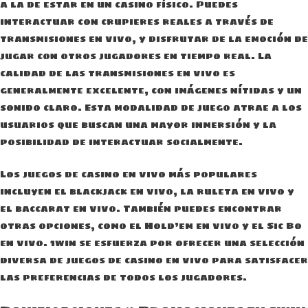
a la de estar en un casino físico. Puedes
interactuar con crupieres reales a través de
transmisiones en vivo, y disfrutar de la emoción de
jugar con otros jugadores en tiempo real. La
calidad de las transmisiones en vivo es
generalmente excelente, con imágenes nítidas y un
sonido claro. Esta modalidad de juego atrae a los
usuarios que buscan una mayor inmersión y la
posibilidad de interactuar socialmente.
Los juegos de casino en vivo más populares
incluyen el blackjack en vivo, la ruleta en vivo y
el baccarat en vivo. También puedes encontrar
otras opciones, como el Hold’em en vivo y el Sic Bo
en vivo. 1win se esfuerza por ofrecer una selección
diversa de juegos de casino en vivo para satisfacer
las preferencias de todos los jugadores.