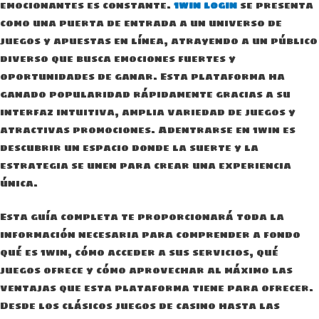
emocionantes es constante.
1win login
se presenta
como una puerta de entrada a un universo de
juegos y apuestas en línea, atrayendo a un público
diverso que busca emociones fuertes y
oportunidades de ganar. Esta plataforma ha
ganado popularidad rápidamente gracias a su
interfaz intuitiva, amplia variedad de juegos y
atractivas promociones. Adentrarse en 1win es
descubrir un espacio donde la suerte y la
estrategia se unen para crear una experiencia
única.
Esta guía completa te proporcionará toda la
información necesaria para comprender a fondo
qué es 1win, cómo acceder a sus servicios, qué
juegos ofrece y cómo aprovechar al máximo las
ventajas que esta plataforma tiene para ofrecer.
Desde los clásicos juegos de casino hasta las