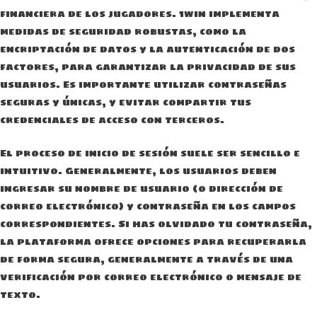
financiera de los jugadores. 1win implementa
medidas de seguridad robustas, como la
encriptación de datos y la autenticación de dos
factores, para garantizar la privacidad de sus
usuarios. Es importante utilizar contraseñas
seguras y únicas, y evitar compartir tus
credenciales de acceso con terceros.
El proceso de inicio de sesión suele ser sencillo e
intuitivo. Generalmente, los usuarios deben
ingresar su nombre de usuario (o dirección de
correo electrónico) y contraseña en los campos
correspondientes. Si has olvidado tu contraseña,
la plataforma ofrece opciones para recuperarla
de forma segura, generalmente a través de una
verificación por correo electrónico o mensaje de
texto.