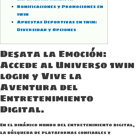
Bonificaciones y Promociones en
1win
Apuestas Deportivas en 1win:
Diversidad y Opciones
Desata la Emoción:
Accede al Universo 1win
login y Vive la
Aventura del
Entretenimiento
Digital.
En el dinámico mundo del entretenimiento digital,
la búsqueda de plataformas confiables y