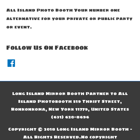
All Island Photo Booth Your number one
alternative for your private or public party
or event.
Follow Us On Facebook
F
a
c
e
b
o
o
k
Long Island Mirror Booth Partner to All
Island Photobooth 519 Thrift Street,
Ronkonkoma, New York 11779, United States
(631) 620-8696
Copyright © 2018 Long Island Mirror Booth -
All Rights Reserved.No copyright