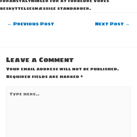
foranstaltninger for at forbedre vores
beskyttelsesmæssige standarder.
Post
←
Previous Post
Next Post
→
navigation
Leave a Comment
Your email address will not be published.
Required fields are marked
*
Type
here..