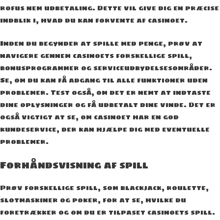
rofus nem udbetaling. Dette vil give dig en præcise
indblik i, hvad du kan forvente af casinoet.
Inden du begynder at spille med penge, prøv at
navigere gennem casinoets forskellige spill,
bonusprogrammer og serviceudbydelsesområder.
Se, om du kan få adgang til alle funktioner uden
problemer. Test også, om det er nemt at indtaste
dine oplysninger og få udbetalt dine vinde. Det er
også vigtigt at se, om casinoet har en god
kundeservice, der kan hjælpe dig med eventuelle
problemer.
Forhåndsvisning af spill
Prøv forskellige spill, som blackjack, roulette,
slotmaskiner og poker, for at se, hvilke du
foretrækker og om du er tilpaset casinoets spill.