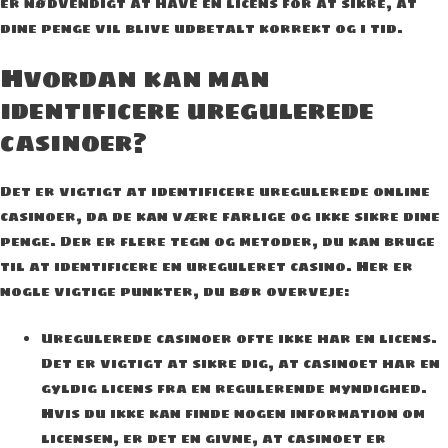
er nødvendigt at have en licens for at sikre, at
dine penge vil blive udbetalt korrekt og i tid.
Hvordan kan man
identificere uregulerede
casinoer?
Det er vigtigt at identificere uregulerede online
casinoer, da de kan være farlige og ikke sikre dine
penge. Der er flere tegn og metoder, du kan bruge
til at identificere en ureguleret casino. Her er
nogle vigtige punkter, du bør overveje:
Uregulerede casinoer ofte ikke har en licens.
Det er vigtigt at sikre dig, at casinoet har en
gyldig licens fra en regulerende myndighed.
Hvis du ikke kan finde nogen information om
licensen, er det en givne, at casinoet er