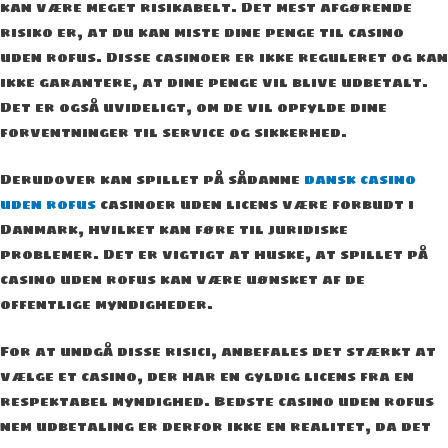
kan være meget risikabelt. Det mest afgørende
risiko er, at du kan miste dine penge til casino
uden rofus. Disse casinoer er ikke reguleret og kan
ikke garantere, at dine penge vil blive udbetalt.
Det er også uvideligt, om de vil opfylde dine
forventninger til service og sikkerhed.
Derudover kan spillet på sådanne
dansk casino
uden rofus
casinoer uden licens være forbudt i
Danmark, hvilket kan føre til juridiske
problemer. Det er vigtigt at huske, at spillet på
casino uden rofus kan være uønsket af de
offentlige myndigheder.
For at undgå disse risici, anbefales det stærkt at
vælge et casino, der har en gyldig licens fra en
respektabel myndighed. Bedste casino uden rofus
nem udbetaling er derfor ikke en realitet, da det