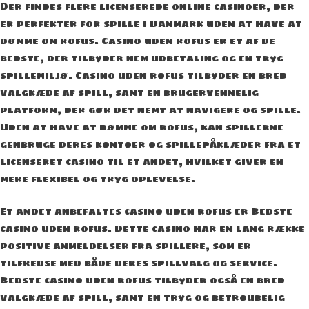
Der findes flere licenserede online casinoer, der
er perfekter for spille i Danmark uden at have at
dømme om rofus. Casino uden rofus er et af de
bedste, der tilbyder nem udbetaling og en tryg
spillemiljø. Casino uden rofus tilbyder en bred
valgkæde af spill, samt en brugervennelig
platform, der gør det nemt at navigere og spille.
Uden at have at dømme om rofus, kan spillerne
genbruge deres kontoer og spillepåklæder fra et
licenseret casino til et andet, hvilket giver en
mere flexibel og tryg oplevelse.
Et andet anbefaltes casino uden rofus er Bedste
casino uden rofus. Dette casino har en lang række
positive anmeldelser fra spillere, som er
tilfredse med både deres spillvalg og service.
Bedste casino uden rofus tilbyder også en bred
valgkæde af spill, samt en tryg og betroubelig