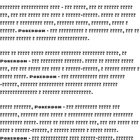
???????? ??????????? ???? – ??? ?????, ??? ?? ?????? ?????
???, ??? ??? ????? ??? ???? ? ??????-??????. ????? ?? ??????
?????? ? ????????? ????, ??????? ?????, ???????, ????? ?
??????. Pokerdom – ??? ?????????? ? ???????? ?????, ??? ??
?????? ?????? ? ???????? ????????????.
???? ?? ????? ????? ?????? ???????? ????????? ?????, ??
Pokerdom – ??? ????????? ???????. ????? ?? ?????? ?????
???, ??? ??? ????? ??? ???? ? ??????-??????, ? ?????? ?????? ?
????? ?????. Pokerdom – ??? ??????????? ???? ??????
-??????, ??????? ?????????? ??????? ??????? ??????
??????????????? ? ??????? ????????????.
????? ???????, Pokerdom – ??? ????????? ????? ???
???????, ??????? ???? ????? ? ?????????? ??????? ????????
????????? ?????. ????? ?? ?????? ????? ???, ??? ??? ????? ???
???? ? ??????-??????, ? ?????? ?????? ? ????? ?????.
Pokerdom – ??? ??????????? ???? ??????-??????, ???????