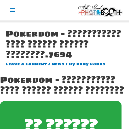
Main
Menu
Pokerdom – ???????????
???? ?????? ??????
????????.7694
Leave a Comment
/
News
/ By
rony rodas
Pokerdom – ???????????
???? ?????? ?????? ????????
?? ??????