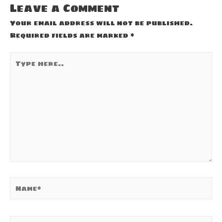
Leave a Comment
Your email address will not be published.
Required fields are marked
*
Type
here..
Name*
Email*