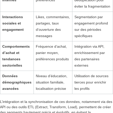
internes
preferences
déduplication pour
éviter la fragmentation
Interactions
Likes, commentaires,
Segmentation par
sociales et
partages, taux
engagement profond
engagement
d’ouverture des
sur des périodes
messages
spécifiques
Comportements
Fréquence d’achat,
Intégration via API,
d’achat et
panier moyen,
enrichissement par
tendances
préférences produits
des partenaires
sectorielles
externes
Données
Niveau d’éducation,
Utilisation de sources
démographiques
situation familiale,
tierces pour enrichir
avancées
localisation précise
les profils
L’intégration et la synchronisation de ces données, notamment via des
API ou des outils ETL (Extract, Transform, Load), permettent de créer
des segments hautement précis et évolutifs, en évitant la