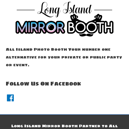
All Island Photo Booth Your number one
alternative for your private or public party
or event.
Follow Us On Facebook
F
a
c
e
b
o
o
k
Long Island Mirror Booth Partner to All