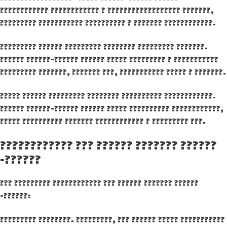
???????????? ???????????? ? ?????????????????? ???????,
????????? ??????????? ?????????? ? ??????? ????????????.
????????? ?????? ????????? ???????? ????????? ???????.
?????? ??????-?????? ?????? ????? ????????? ? ???????????
????????? ???????, ??????? ???, ??????????? ????? ? ???????.
????? ?????? ????????? ???????? ?????????? ????????????.
?????? ??????-?????? ?????? ????? ?????????? ????????????,
????? ?????????? ??????? ???????????? ? ????????? ???.
???????????? ??? ?????? ??????? ??????
-??????
??? ????????? ???????????? ??? ?????? ??????? ??????
-??????:
????????? ????????. ?????????, ??? ?????? ????? ???????????