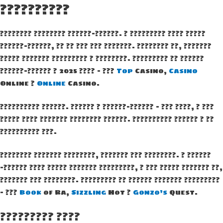
??????????
???????? ???????? ??????-??????. ? ????????? ???? ?????
??????-??????, ?? ?? ??? ??? ???????. ???????? ??, ???????
????? ??????? ????????? ? ????????. ????????? ?? ??????
??????-?????? ? 2025 ???? – ???
Top
Casino,
Casino
Online ?
Online
Casino.
?????????? ??????. ?????? ? ??????-?????? – ??? ????, ? ???
????? ???? ??????? ???????? ??????. ?????????? ?????? ? ??
?????????? ???.
???????? ??????? ????????, ??????? ??? ????????. ? ??????
-?????? ???? ????? ??????? ?????????, ? ??? ????? ??????? ??,
??????? ??? ????????. ????????? ?? ?????? ??????? ?????????
– ???
Book
of Ra,
Sizzling
Hot ?
Gonzo’s
Quest.
????????? ????