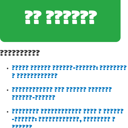
?? ??????
??????????
????? ?????? ??????-??????: ????????
? ????????????
???????????? ??? ?????? ???????
??????-??????
???????? ???????????? ???? ? ??????
-??????: ????????????, ???????? ?
??????