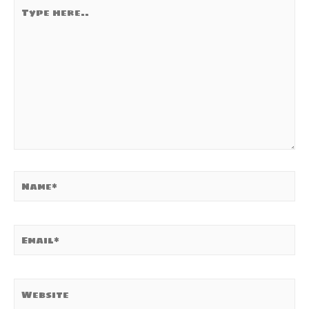
Type
here..
Name*
Email*
Website