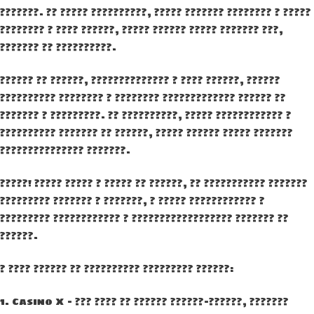
???????. ?? ????? ??????????, ????? ??????? ???????? ? ?????
???????? ? ???? ??????, ????? ?????? ????? ??????? ???,
??????? ?? ??????????.
?????? ?? ??????, ?????????????? ? ???? ??????, ??????
?????????? ???????? ? ???????? ????????????? ?????? ??
??????? ? ?????????. ?? ??????????, ????? ???????????? ?
?????????? ??????? ?? ??????, ????? ?????? ????? ???????
??????????????? ???????.
?????! ????? ????? ? ????? ?? ??????, ?? ??????????? ???????
????????? ??????? ? ???????, ? ????? ???????????? ?
????????? ???????????? ? ?????????????????? ??????? ??
??????.
? ???? ?????? ?? ?????????? ????????? ??????:
1. Casino X – ??? ???? ?? ?????? ??????-??????, ???????