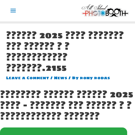
Main
Menu
?????? 2025 ???? ???????
??? ?????? ? ?
????????????
???????.2155
Leave a Comment
/
News
/ By
rony rodas
???????? ?????? ?????? 2025
???? – ??????? ??? ?????? ? ?
???????????? ???????