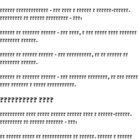
?????? ????????????? – ??? ???? ? ?????? ? ??????-??????.
????????? ?? ?????? ????????? – ???:
?????? ?? ??????? ?????? – ??? ????, ? ??? ????? ???? ???????
???????? ??????.
?????? ?? ?????? ?????? – ??? ??????????, ?? ?? ?????? ??
???????? ??????.
?????? ?? ??????? ?????? – ??? ??????? ????????, ?? ??? ?????
???? ??????? ? ????? ???????????.
?????????? ????
?????????? ???? ????? ?????? ?????? ???? ? ??????-??????.
????????? ?? ?????? ??????? – ???:
?? ?????? ????? ?? ???????????? ?? ??????. ?????? ? ??????