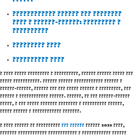
???????????? ?????? ??? ????????
???? ? ??????-??????: ????????? ?
??????????
????????? ????
?????????? ????
? ???? ????? ????????? ? ??????????, ?????? ?????? ????? ???
????? ???????????. ?????? ?????? ???????????? ?????? ?
??????-??????, ?????? ??? ??? ????? ?????? ? ?????????, ???
?????? ? ???????????? ??????. ??????, ?? ??? ??????-??????
?????, ? ??? ????? ??????? ???????? ? ?????????? ??????,
????? ?????? ? ???????????? ???????.
? ???? ?????? ?? ??????????
??? ??????
?????? 2025 ????,
??????? ???????????? ???????????? ? ???????????? ??????