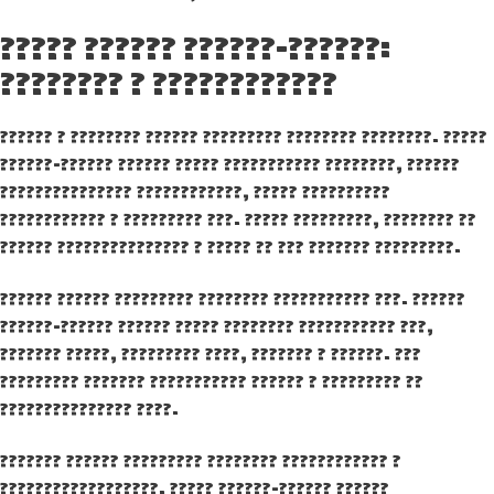
????? ?????? ??????-??????:
???????? ? ????????????
?????? ? ???????? ?????? ????????? ???????? ????????. ?????
??????-?????? ?????? ????? ??????????? ????????, ??????
??????????????? ????????????, ????? ??????????
???????????? ? ????????? ???. ????? ?????????, ???????? ??
?????? ??????????????? ? ????? ?? ??? ??????? ?????????.
?????? ?????? ????????? ???????? ??????????? ???. ??????
??????-?????? ?????? ????? ???????? ??????????? ???,
??????? ?????, ????????? ????, ??????? ? ??????. ???
????????? ??????? ??????????? ?????? ? ????????? ??
??????????????? ????.
??????? ?????? ????????? ???????? ???????????? ?
??????????????????. ????? ??????-?????? ??????