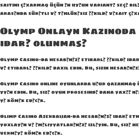
saitini ç?xarmaq üçün ?n uy?un variant? seç? bil
aras?nda sür?tli v? t?hlük?siz ??kild? v?sait ç?
Olymp Onlayn Kazinoda h
idar? olunmas?
Olymp Casino-da hesab?n?z? etibarl? ??kild? idar
v? etibarl? ??kild? daxil edin. Bu, sizin hesab?n?z
Olymp Casino online oyunlarda u?ur qazanmaq üç
yy?n edin. Bu, siz? oyun prosesind? daha yax?? n?
y? köm?k ed?c?k.
Olimp Casino Azerbaijan-da hesab?n?z? idar? et
yoxlay?n v? ?m?liyyatlar?n?z? izl?yin. Bu, siz? 
verm?y? köm?k ed?c?k.