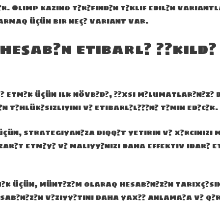
?r. Olimp kazino t?r?find?n t?klif edil?n variant
xarmaq üçün bir neç? variant var.
esab?n etibarl? ??kild?
? etm?k üçün ilk növb?d?, ??xsi m?lumatlar?n?z? 
?n t?hlük?sizliyini v? etibarl?l???n? t?min ed?c?k.
ün, strategiyan?za diqq?t yetirin v? x?rcinizi 
zar?t etm?y? v? maliyy?nizi daha effektiv idar? e
m?k üçün, münt?z?m olaraq hesab?n?z?n tarixç?si
hesab?n?z?n v?ziyy?tini daha yax?? anlama?a v? q?