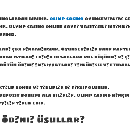
inolardan biridir.
olimp casino
oyunsev?rl?r? ge
dir. Olymp casino online sayt? vasit?sil? ist?nil?
siniz.
llar? çox r?ngar?ngdir. Oyunsev?rl?r bank kartl
rdan istifad? ed?r?k hesablara pul köçürm? v? ç?
ütün öd?ni? ?m?liyyatlar? t?hlük?siz v? etibarl
?lif bonus v? t?klifl?r d? t?klif olunur.
epozit bonusu ala bil?rl?r. Olimp casino h?mçin
y?l?r t?klif edir.
 öd?ni? üsullar?