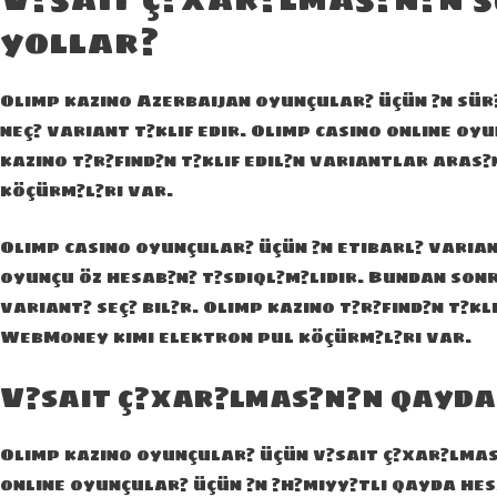
yollar?
Olimp kazino Azerbaijan oyunçular? üçün ?n sür?t
neç? variant t?klif edir. Olimp casino online oy
kazino t?r?find?n t?klif edil?n variantlar aras
köçürm?l?ri var.
Olimp casino oyunçular? üçün ?n etibarl? variant
oyunçu öz hesab?n? t?sdiql?m?lidir. Bundan sonr
variant? seç? bil?r. Olimp kazino t?r?find?n t?k
WebMoney kimi elektron pul köçürm?l?ri var.
V?sait ç?xar?lmas?n?n qayd
Olimp kazino oyunçular? üçün v?sait ç?xar?lmas
online oyunçular? üçün ?n ?h?miyy?tli qayda hes