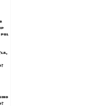
r
mp
 pul
?la,
v?
sino
v?