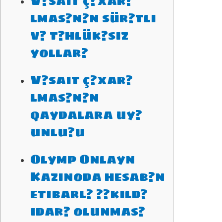
V?sait ç?xar?
lmas?n?n sür?tli
v? t?hlük?siz
yollar?
V?sait ç?xar?
lmas?n?n
qaydalara uy?
unlu?u
Olymp Onlayn
Kazinoda hesab?n
etibarl? ??kild?
idar? olunmas?