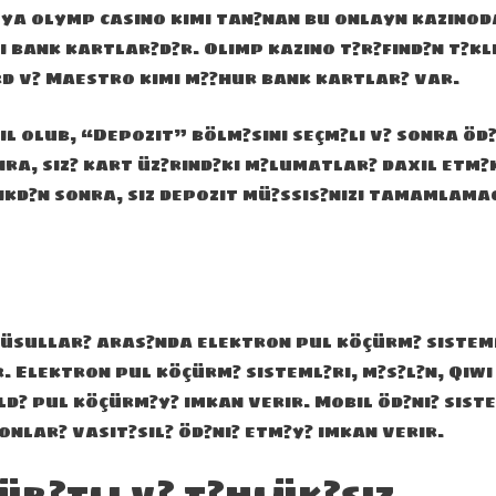
 ya olymp casino kimi tan?nan bu onlayn kazinod
i bank kartlar?d?r. Olimp kazino t?r?find?n t?kl
rd v? Maestro kimi m??hur bank kartlar? var.
l olub, “Depozit” bölm?sini seçm?li v? sonra öd?
nra, siz? kart üz?rind?ki m?lumatlar? daxil etm?
ikd?n sonra, siz depozit mü?ssis?nizi tamamlama
i? üsullar? aras?nda elektron pul köçürm? sistem
. Elektron pul köçürm? sisteml?ri, m?s?l?n, Qiwi
ild? pul köçürm?y? imkan verir. Mobil öd?ni? sist
fonlar? vasit?sil? öd?ni? etm?y? imkan verir.
ür?tli v? t?hlük?siz