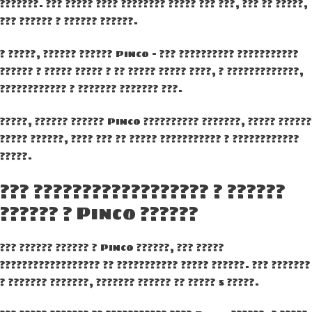
???????. ??? ????? ???? ???????? ????? ??? ???, ??? ?? ?????,
??? ?????? ? ?????? ??????.
? ?????, ?????? ?????? Pinco – ??? ?????????? ???????????
?????? ? ????? ????? ? ?? ????? ????? ????, ? ?????????????,
???????????? ? ??????? ??????? ???.
?????, ?????? ?????? Pinco ?????????? ???????, ????? ??????
????? ??????, ???? ??? ?? ????? ??????????? ? ????????????
?????.
??? ?????????????????? ? ??????
?????? ? Pinco ??????
??? ?????? ?????? ? Pinco ??????, ??? ?????
?????????????????? ?? ??????????? ????? ??????. ??? ???????
? ??????? ???????, ??????? ?????? ?? ????? 5 ?????.