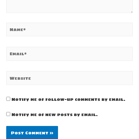
Name*
Email*
Website
Notify me of follow-up comments by email.
Notify me of new posts by email.