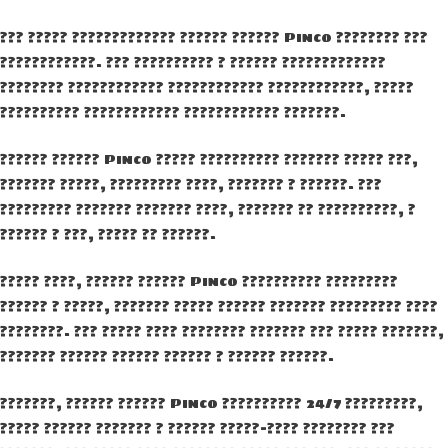
??? ????? ????????????? ?????? ?????? Pinco ???????? ???
????????????. ??? ?????????? ? ?????? ?????????????
???????? ???????????? ???????????? ????????????, ?????
?????????? ???????????? ???????????? ???????.
?????? ?????? Pinco ????? ?????????? ??????? ????? ???,
??????? ?????, ????????? ????, ??????? ? ??????. ???
????????? ??????? ??????? ????, ??????? ?? ??????????, ?
?????? ? ???, ????? ?? ??????.
????? ????, ?????? ?????? Pinco ?????????? ?????????
?????? ? ?????, ??????? ????? ?????? ??????? ????????? ????
????????. ??? ????? ???? ???????? ??????? ??? ????? ???????,
??????? ?????? ?????? ?????? ? ?????? ??????.
???????, ?????? ?????? Pinco ?????????? 24/7 ?????????,
????? ?????? ??????? ? ?????? ?????-???? ???????? ???