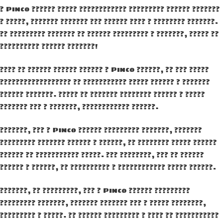
? Pinco ?????? ????? ???????????? ????????? ?????? ???????
? ?????, ??????? ??????? ??? ?????? ???? ? ???????? ???????.
?? ????????? ??????? ?? ?????? ????????? ? ???????, ????? ??
?????????? ?????? ???????!
???? ?? ?????? ?????? ?????? ? Pinco ??????, ?? ??? ?????
?????????????????? ?? ??????????? ????? ?????? ? ???????
?????? ???????. ????? ?? ??????? ???????? ?????? ? ?????
??????? ??? ? ???????, ???????????? ??????.
???????, ??? ? Pinco ?????? ????????? ???????, ???????
????????? ??????? ?????? ? ??????, ?? ???????? ????? ??????
?????? ?? ??????????? ?????. ??? ????????, ??? ?? ??????
?????? ? ??????, ?? ?????????? ? ???????????? ????? ??????.
???????, ?? ?????????, ??? ? Pinco ?????? ?????????
????????? ???????, ??????? ??????? ??? ? ????? ????????,
????????? ? ?????. ?? ?????? ????????? ? ???? ?? ???????????