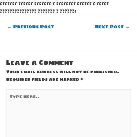
??????? ?????? ??????? ? ???????? ?????? ? ?????
??????????????? ??????? ? ??????!
Post
←
Previous Post
Next Post
→
navigation
Leave a Comment
Your email address will not be published.
Required fields are marked
*
Type
here..