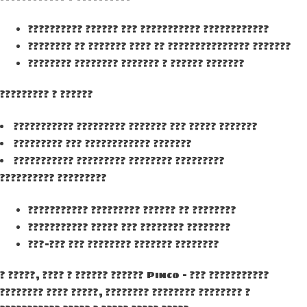
?????????? ?????? ??? ??????????? ????????????
???????? ?? ??????? ???? ?? ??????????????? ???????
???????? ???????? ??????? ? ?????? ???????
????????? ? ??????
??????????? ????????? ??????? ??? ????? ???????
????????? ??? ???????????? ???????
??????????? ????????? ???????? ?????????
?????????? ?????????
??????????? ????????? ?????? ?? ????????
??????????? ????? ??? ???????? ????????
???-??? ??? ???????? ??????? ????????
? ?????, ???? ? ?????? ?????? Pinco – ??? ???????????
???????? ???? ?????, ???????? ???????? ???????? ?