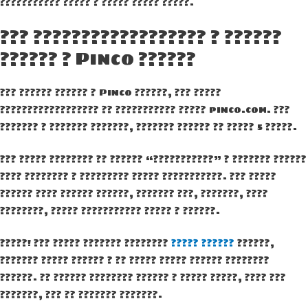
??????????? ????? ? ????? ????? ?????.
??? ?????????????????? ? ??????
?????? ? Pinco ??????
??? ?????? ?????? ? Pinco ??????, ??? ?????
?????????????????? ?? ??????????? ????? pinco.com. ???
??????? ? ??????? ???????, ??????? ?????? ?? ????? 5 ?????.
??? ????? ???????? ?? ?????? “???????????” ? ??????? ??????
???? ???????? ? ????????? ????? ???????????. ??? ?????
?????? ???? ?????? ??????, ??????? ???, ???????, ????
????????, ????? ??????????? ????? ? ??????.
?????! ??? ????? ??????? ????????
????? ??????
??????,
??????? ????? ?????? ? ?? ????? ????? ?????? ????????
??????. ?? ?????? ???????? ?????? ? ????? ?????, ???? ???
???????, ??? ?? ??????? ???????.