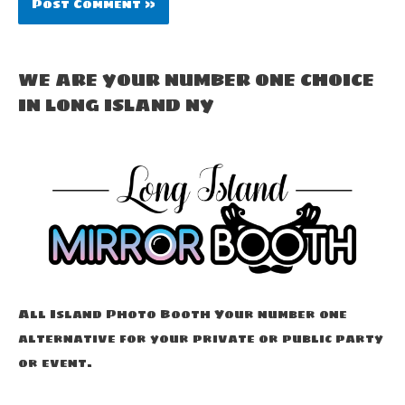
WE ARE YOUR NUMBER ONE CHOICE
IN LONG ISLAND NY
All Island Photo Booth Your number one
alternative for your private or public party
or event.