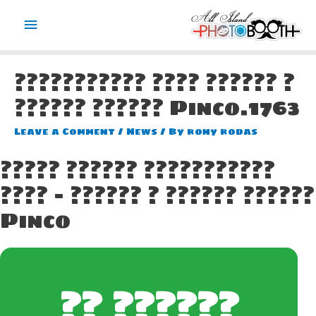
Main
Menu
??????????? ???? ?????? ?
?????? ?????? Pinco.1763
Leave a Comment
/
News
/ By
rony rodas
????? ?????? ???????????
???? – ?????? ? ?????? ??????
Pinco
?? ??????