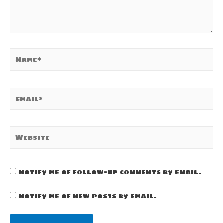
Name*
Email*
Website
Notify me of follow-up comments by email.
Notify me of new posts by email.