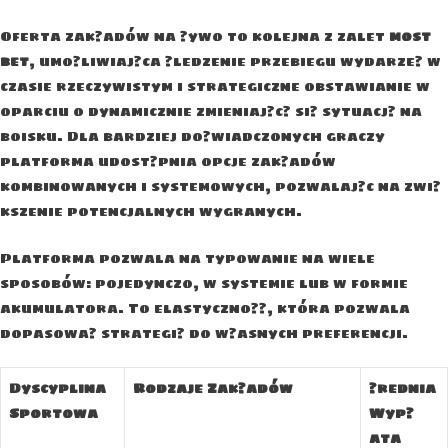
Oferta zak?adów na ?ywo to kolejna z zalet
most
bet
, umo?liwiaj?ca ?ledzenie przebiegu wydarze? w
czasie rzeczywistym i strategiczne obstawianie w
oparciu o dynamicznie zmieniaj?c? si? sytuacj? na
boisku. Dla bardziej do?wiadczonych graczy
platforma udost?pnia opcje zak?adów
kombinowanych i systemowych, pozwalaj?c na zwi?
kszenie potencjalnych wygranych.
Platforma pozwala na typowanie na wiele
sposobów: pojedynczo, w systemie lub w formie
akumulatora. To elastyczno??, która pozwala
dopasowa? strategi? do w?asnych preferencji.
Dyscyplina
Rodzaje Zak?adów
?rednia
Sportowa
Wyp?
ata