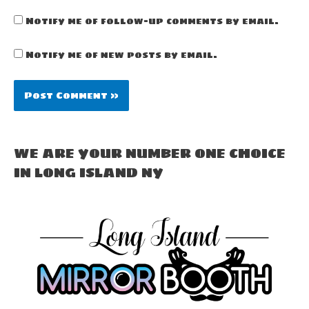
Notify me of follow-up comments by email.
Notify me of new posts by email.
WE ARE YOUR NUMBER ONE CHOICE
IN LONG ISLAND NY