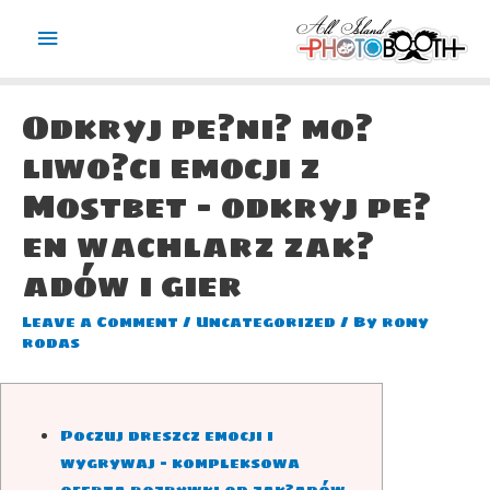
Main
Menu
Odkryj pe?ni? mo?
liwo?ci emocji z
Mostbet – odkryj pe?
en wachlarz zak?
adów i gier
Leave a Comment
/
Uncategorized
/ By
rony
rodas
Poczuj dreszcz emocji i
wygrywaj – kompleksowa