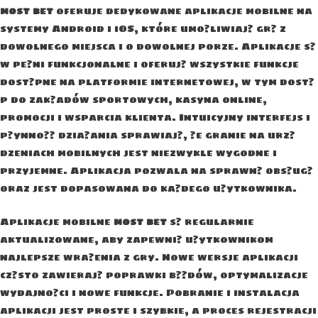
most bet
oferuje dedykowane aplikacje mobilne na
systemy Android i iOS, które umo?liwiaj? gr? z
dowolnego miejsca i o dowolnej porze. Aplikacje s?
w pe?ni funkcjonalne i oferuj? wszystkie funkcje
dost?pne na platformie internetowej, w tym dost?
p do zak?adów sportowych, kasyna online,
promocji i wsparcia klienta. Intuicyjny interfejs i
p?ynno?? dzia?ania sprawiaj?, ?e granie na urz?
dzeniach mobilnych jest niezwykle wygodne i
przyjemne. Aplikacja pozwala na sprawn? obs?ug?
oraz jest dopasowana do ka?dego u?ytkownika.
Aplikacje mobilne
most bet
s? regularnie
aktualizowane, aby zapewni? u?ytkownikom
najlepsze wra?enia z gry. Nowe wersje aplikacji
cz?sto zawieraj? poprawki b??dów, optymalizacje
wydajno?ci i nowe funkcje. Pobranie i instalacja
aplikacji jest proste i szybkie, a proces rejestracji