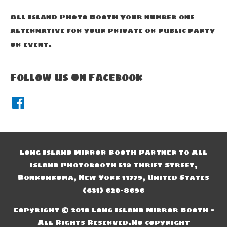
All Island Photo Booth Your number one
alternative for your private or public party
or event.
Follow Us On Facebook
F
a
c
e
b
o
o
k
Long Island Mirror Booth Partner to All
Island Photobooth 519 Thrift Street,
Ronkonkoma, New York 11779, United States
(631) 620-8696
Copyright © 2018 Long Island Mirror Booth -
All Rights Reserved.No copyright