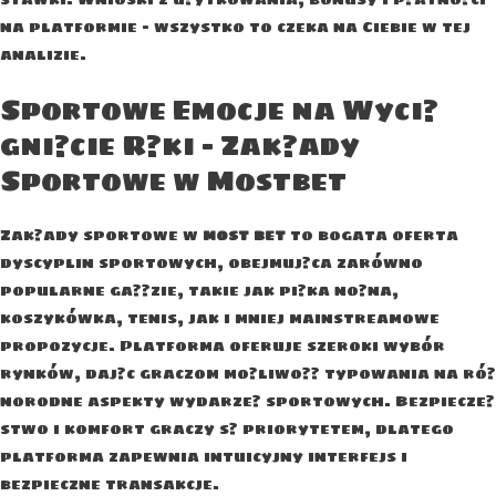
na platformie – wszystko to czeka na Ciebie w tej
analizie.
Sportowe Emocje na Wyci?
gni?cie R?ki – Zak?ady
Sportowe w Mostbet
Zak?ady sportowe w
most bet
to bogata oferta
dyscyplin sportowych, obejmuj?ca zarówno
popularne ga??zie, takie jak pi?ka no?na,
koszykówka, tenis, jak i mniej mainstreamowe
propozycje. Platforma oferuje szeroki wybór
rynków, daj?c graczom mo?liwo?? typowania na ró?
norodne aspekty wydarze? sportowych. Bezpiecze?
stwo i komfort graczy s? priorytetem, dlatego
platforma zapewnia intuicyjny interfejs i
bezpieczne transakcje.