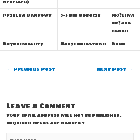
Neteller)
Przelew Bankowy
3-5 dni robocze
Mo?liwa
op?ata
banku
Kryptowaluty
Natychmiastowo
Brak
Post
←
Previous Post
Next Post
→
navigation
Leave a Comment
Your email address will not be published.
Required fields are marked
*
Type