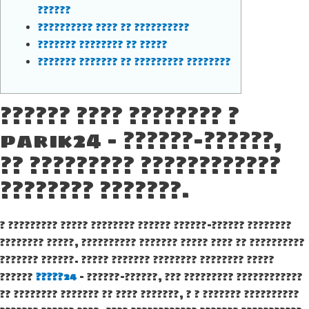
??????
?????????? ???? ?? ??????????
??????? ???????? ?? ?????
??????? ??????? ?? ????????? ????????
?????? ???? ???????? ?
parik24 – ??????-??????,
?? ????????? ????????????
???????? ???????.
? ????????? ????? ???????? ?????? ??????-?????? ????????
???????? ?????, ?????????? ??????? ????? ???? ?? ??????????
??????? ??????. ????? ??????? ???????? ???????? ?????
??????
?????24
– ??????-??????, ??? ????????? ????????????
?? ???????? ??????? ?? ???? ???????, ? ? ??????? ??????????