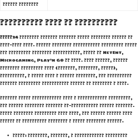
?????? ????????
?????????? ???? ?? ??????????
?????24
???????? ??????? ??????? ????? ???????? ?????? ??
????-???? ????. ?????? ???????? ??????????? ????????? ?????
??? ????????? ???????? ???????????, ????? ?? NetEnt,
Microgaming, Play’n GO ?? ????. ???? ??????, ??????
???????? ????????? ???? (???????, ????????, ?????),
??????????, ? ????? ???? ? ?????? ????????, ??? ??????????
??????? ????????? ??????????? ?????? ?? ???????? ? ????.
??????? ????? ???????????? ???? ? ???????????? ?????????,
??? ?????? ???????? ??????? ??-??????????? ?????? ???????.
????? ???????? ????????? ???? ????, ??? ?????? ?????? ????
?????? ?? ?????????? ???????? ? ????? ???????? ??????.
?????: ????????, ???????, ? ???????????? ?????????