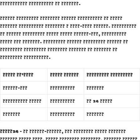
??????????? ?????????? ?? ???????.
?????? ????????? ???????? ?????? ?????????? ?? ?????
??????? ?????????? ???????? ? ????-???? ??????. ??????????
?? ?????? ????????? ????? ????? ??????-???, ??????????
????? ??? ???????. ????????? ?????? ????????? ?????? ??
????????? ????????? ???????? ??????? ?? ??????? ??
????????? ??????????.
????? ??’????
????? ??????
????????? ?????????
??????-???
??????????
???????
?????????? ?????
??????????
?? 24 ?????
???????
??????????
???????
?????24
– ?? ??????-??????, ??? ???????? ????? ???????
??????? ????? ????, ????? ???????? ????????, ??????? ??????