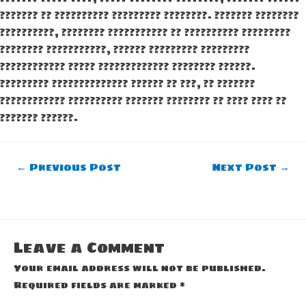
??????? ?? ?????????? ????????? ????????. ??????? ????????
??????????, ???????? ??????????? ?? ?????????? ?????????
???????? ???????????, ?????? ????????? ?????????
???????????? ????? ????????????? ???????? ??????.
????????? ?????????????? ?????? ?? ???, ?? ???????
???????????? ?????????? ??????? ???????? ?? ???? ???? ??
??????? ??????.
Post
←
Previous Post
Next Post
→
navigation
Leave a Comment
Your email address will not be published.
Required fields are marked
*