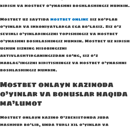
kirish va mostbet o’ynashni boshlashingiz mumkin.
Mostbet uz saytida
mostbet online
siz ko’plab
o’yinlar va imkoniyatlarga ega bo’lasiz. Siz o’z
sevimli o’yinlaringizni topishingiz va mostbet
o’ynashni boshlashingiz mumkin. Mostbet uz kirish
uchun sizning hisobingizni
aktivlashtirganingizdan so’ng, siz o’z
mablag’ingizni kiritishingiz va mostbet o’ynashni
boshlashingiz mumkin.
Mostbet onlayn kazinoda
o’yinlar va bonuslar haqida
ma’lumot
Mostbet onlayn kazino O’zbekistonda juda
mashhur bo’lib, unda turli xil o’yinlar va