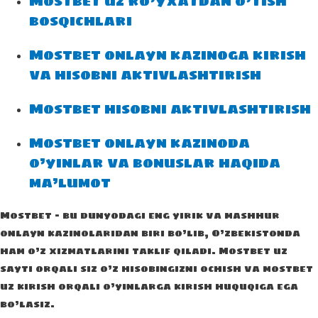
Mostbet uz ro’yxatdan o’tish
bosqichlari
Mostbet onlayn kazinoga kirish
va hisobni aktivlashtirish
Mostbet hisobni aktivlashtirish
Mostbet onlayn kazinoda
o’yinlar va bonuslar haqida
ma’lumot
Mostbet – bu dunyodagi eng yirik va mashhur
onlayn kazinolaridan biri bo’lib, O’zbekistonda
ham o’z xizmatlarini taklif qiladi. Mostbet uz
sayti orqali siz o’z hisobingizni ochish va mostbet
uz kirish orqali o’yinlarga kirish huquqiga ega
bo’lasiz.