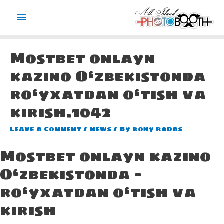
Main
Menu
Mostbet onlayn
kazino O‘zbekistonda
ro‘yxatdan o‘tish va
kirish.1042
Leave a Comment
/
News
/ By
rony rodas
Mostbet onlayn kazino
O‘zbekistonda –
ro‘yxatdan o‘tish va
kirish