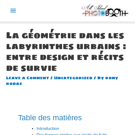
Main
Menu
La géométrie dans les
labyrinthes urbains :
entre design et récits
de survie
Leave a Comment
/
Uncategorized
/ By
rony
rodas
Table des matières
Introduction
Des formes rigides aux récits de fuite