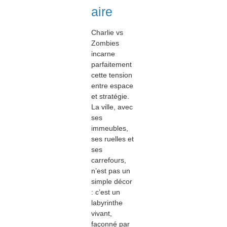
aire
Charlie vs
Zombies
incarne
parfaitement
cette tension
entre espace
et stratégie.
La ville, avec
ses
immeubles,
ses ruelles et
ses
carrefours,
n’est pas un
simple décor
: c’est un
labyrinthe
vivant,
façonné par