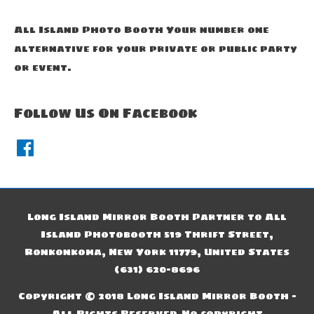
All Island Photo Booth Your number one
alternative for your private or public party
or event.
Follow Us On Facebook
F
a
c
e
b
o
o
k
Long Island Mirror Booth Partner to All
Island Photobooth 519 Thrift Street,
Ronkonkoma, New York 11779, United States
(631) 620-8696
Copyright © 2018 Long Island Mirror Booth -
All Rights Reserved.No copyright