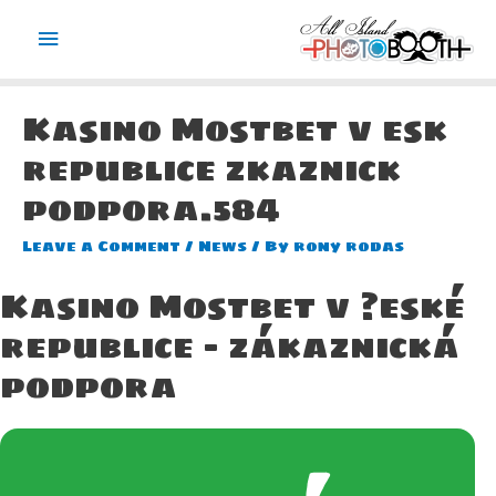
Main
Menu
Kasino Mostbet v esk
republice zkaznick
podpora.584
Leave a Comment
/
News
/ By
rony rodas
Kasino Mostbet v ?eské
republice – zákaznická
podpora