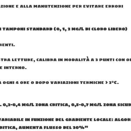
azione e alla manutenzione per evitare errori
 tamponi standard (0, 1, 2 mg/L di cloro libero)
renti.
stra letture, calibra in modalità a 3 punti con o
e interno.
ogni 4 ore o dopo variazioni termiche > 2°C.
. 0,2–0,4 mg/L zona critica, 0,5–0,7 mg/L zona sicu
ariabile in funzione del gradiente locale: algo
 critica, aumenta flusso del 30%”