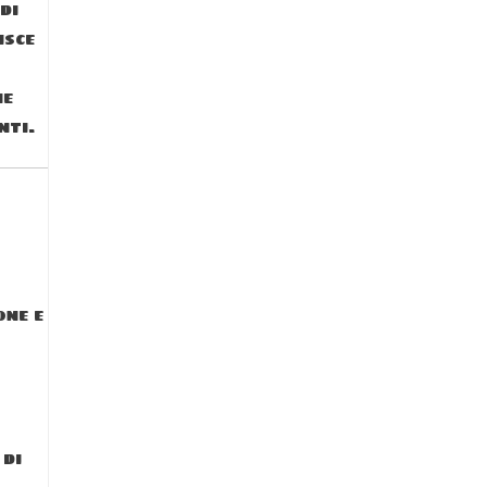
di
isce
ne
nti.
one e
 di