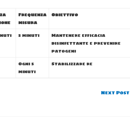
za
Frequenza
Obiettivo
ione
misura
inuti
5 minuti
Mantenere efficacia
disinfettante e prevenire
patogeni
Ogni 5
Stabilizzare re
minuti
Next Pos