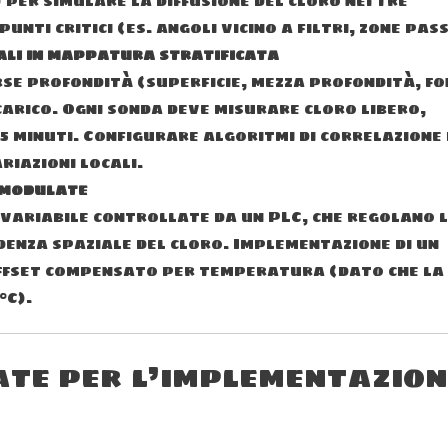
per simulare la diffusione del cloro nei tre
nti critici (es. angoli vicino a filtri, zone pass
nali in mappatura stratificata
se profondità (superficie, mezza profondità, f
scarico. Ogni sonda deve misurare cloro libero,
5 minuti. Configurare algoritmi di correlazione
riazioni locali.
 modulate
 variabile controllate da un PLC, che regolano 
denza spaziale del cloro. Implementazione di un
 offset compensato per temperatura (dato che la
°C).
ate per l’implementazion