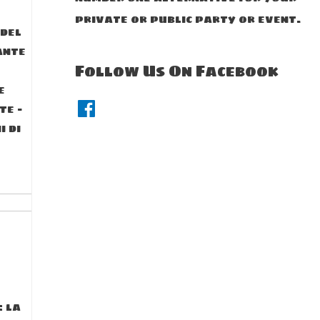
private or public party or event.
 del
ante
Follow Us On Facebook
e
F
te –
a
c
i di
e
b
o
o
k
: la