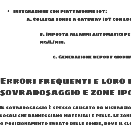
Integrazione con piattaforme IoT:
a. Collega sonde a gateway IoT con lo
b. Imposta allarmi automatici per 
mg/L/min.
c. Generazione report giorna
Errori frequenti e loro
sovradosaggio e zone ip
Il sovradosaggio è spesso causato da misurazion
locali che danneggiano materiali e pelle. Le zo
o posizionamento errato delle sonde, dove il cl