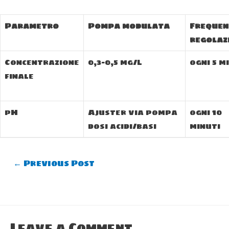
Parametro
Pompa modulata
Frequen
regolaz
Concentrazione
0,3–0,5 mg/L
ogni 5 m
finale
pH
Ajuster via pompa
ogni 10
dosi acidi/basi
minuti
Post
←
Previous Post
navigation
Leave a Comment