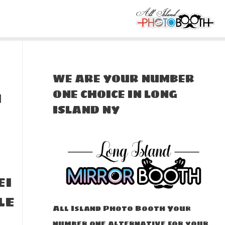
WE ARE YOUR NUMBER
i
ONE CHOICE IN LONG
ISLAND NY
ei
le
All Island Photo Booth Your
number one alternative for your