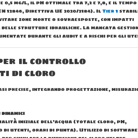
,5 mg/L, il pH ottimale tra 7,2 e 7,8, e il tempo 
EN 12846, Direttiva UE 2020/2184). Il
Tier 1
stabil
 evitare zone morte o sovraesposte, con impatti
à delle strutture idrauliche. La mancata gestio
mentate durante gli audit e a rischi per gli ute
er il controllo
ti di cloro
asi precise, integrando progettazione, misurazi
 dinamici
ualità iniziale dell’acqua (totale cloro, pH,
 di utenti, orari di punta). Utilizzo di software