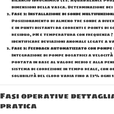
bilancio idrochimico (es. AquaBalance Pro) 
dimensioni della vasca. Determinazione dei pu
Fase 2: Installazione di sonde multifunzio
Posizionamento di almeno tre sonde a diver
e in punti distanti da correnti e points di 
residuo, pH e temperatura con frequenza ? 
identificare deviazioni anomale legate a va
Fase 3: Feedback automatizzato con pompe
Integrazione di pompe dosatrici a velocità
portata in base al valore medio e alla pen
sistema di correzione in tempo reale, con
solubilità del cloro varia fino a ±2% ogni 1
Fasi operative dettagli
pratica