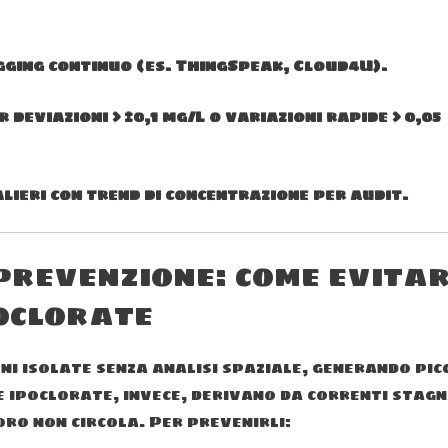
gging continuo (es. ThingSpeak, Cloud4U).
deviazioni > ±0,1 mg/L o variazioni rapide > 0,05
lieri con trend di concentrazione per audit.
 prevenzione: come evita
oclorate
i isolate senza analisi spaziale, generando pic
ne ipoclorate, invece, derivano da correnti stag
oro non circola. Per prevenirli: