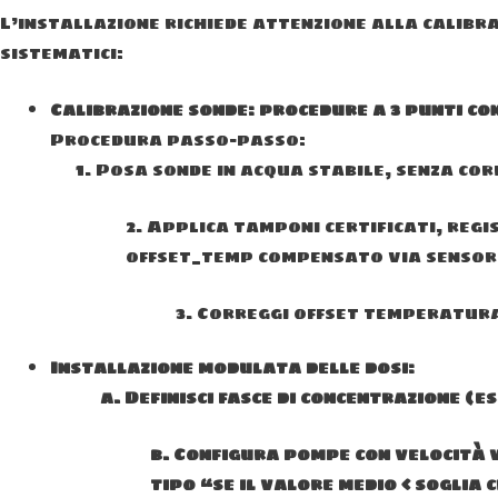
L’installazione richiede attenzione alla calibr
sistematici:
Calibrazione sonde: procedure a 3 punti con
Procedura passo-passo:
1. Posa sonde in acqua stabile, senza cor
2. Applica tamponi certificati, regi
offset_temp compensato via sensor
3. Correggi offset temperatura 
Installazione modulata delle dosi:
a. Definisci fasce di concentrazione (es
b. Configura pompe con velocità v
tipo “se il valore medio < soglia