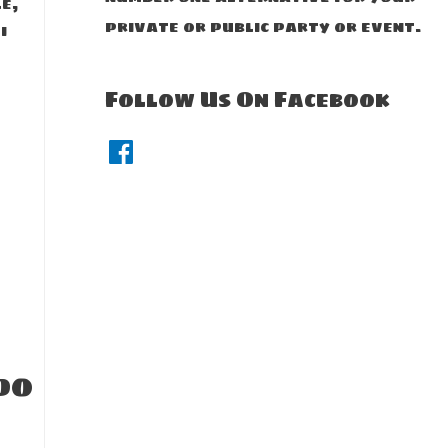
e,
private or public party or event.
i
Follow Us On Facebook
F
a
c
e
b
o
o
k
do