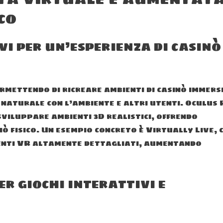
co
vi per un’esperienza di casinò
rmettendo di ricreare ambienti di casinò immersi
ù naturale con l’ambiente e altri utenti. Oculus 
 sviluppare ambienti 3D realistici, offrendo
nò fisico. Un esempio concreto è Virtually Live, 
ienti VR altamente dettagliati, aumentando
er giochi interattivi e