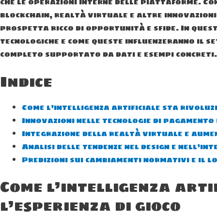
che le operazioni interne delle piattaforme. Con
blockchain, realtà virtuale e altre innovazioni d
prospetta ricco di opportunità e sfide. In ques
tecnologiche e come queste influenzeranno il se
completo supportato da dati e esempi concreti.
Indice
Come l’intelligenza artificiale sta rivoluz
Innovazioni nelle tecnologie di pagamento 
Integrazione della realtà virtuale e aume
Analisi delle tendenze nel design e nell’int
Predizioni sui cambiamenti normativi e il l
Come l’intelligenza arti
l’esperienza di gioco