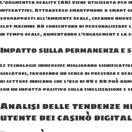
L’augmented reality (AR) viene utilizzata per mi
interattivi. Attraverso smartphone o smart gla
sovrapposti all’ambiente reale, creando nuove 
slot machine AR consentono di personalizzare l’
in tempo reale, aumentando l’engagement e la s
Impatto sulla permanenza e s
Le tecnologie immersive migliorano significativ
giocatori, favorendo un senso di presenza e real
di settore indicano che l’uso di VR e AR può aum
con un impatto positivo sulla fidelizzazione e s
Analisi delle tendenze n
utente dei casinò digital