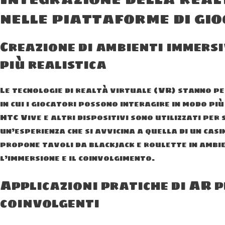
nelle piattaforme di gio
Creazione di ambienti immersi
più realistica
Le tecnologie di realtà virtuale (VR) stanno pe
in cui i giocatori possono interagire in modo pi
HTC Vive e altri dispositivi sono utilizzati per
un’esperienza che si avvicina a quella di un casi
propone tavoli da blackjack e roulette in amb
l’immersione e il coinvolgimento.
Applicazioni pratiche di AR p
coinvolgenti