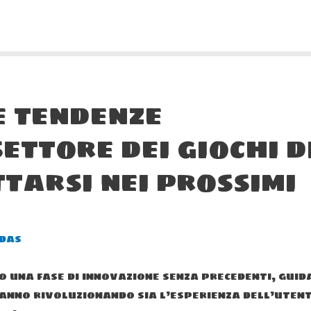
e tendenze
ettore dei giochi d
tarsi nei prossimi
das
o una fase di innovazione senza precedenti, guid
tanno rivoluzionando sia l’esperienza dell’uten