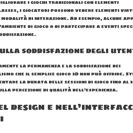
gliorare i giochi tradizionali con elementi
sses, i giocatori possono vedere elementi virt
modalità di interazione. Ad esempio, alcune app
ambiente di gioco o di partecipare a eventi spec
oddisfazione.
ulla soddisfazione degli uten
amente la permanenza e la soddisfazione dei
ismo che il semplice gioco 2D non può offrire. St
entare la durata delle sessioni di gioco fino al 
ulla percezione di qualità dell’esperienza.
el design e nell’interfac
i