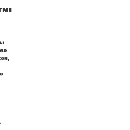
tmi
li
 Ad
zon,
no
a