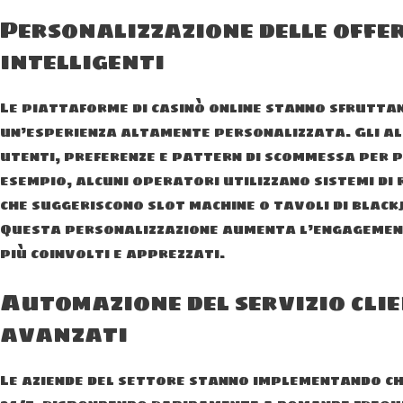
Personalizzazione delle offer
intelligenti
Le piattaforme di casinò online stanno sfruttand
un’esperienza altamente personalizzata. Gli al
utenti, preferenze e pattern di scommessa per p
esempio, alcuni operatori utilizzano sistemi di 
che suggeriscono slot machine o tavoli di blackj
Questa personalizzazione aumenta l’engagement e
più coinvolti e apprezzati.
Automazione del servizio cli
avanzati
Le aziende del settore stanno implementando ch