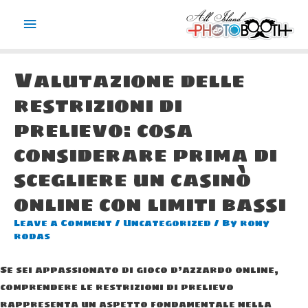
Main
Menu
Valutazione delle
restrizioni di
prelievo: cosa
considerare prima di
scegliere un casinò
online con limiti bassi
Leave a Comment
/
Uncategorized
/ By
rony
rodas
Se sei appassionato di gioco d’azzardo online,
comprendere le restrizioni di prelievo
rappresenta un aspetto fondamentale nella