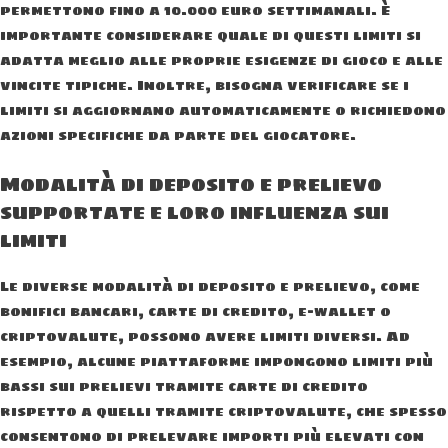
permettono fino a 10.000 euro settimanali. È
importante considerare quale di questi limiti si
adatta meglio alle proprie esigenze di gioco e alle
vincite tipiche. Inoltre, bisogna verificare se i
limiti si aggiornano automaticamente o richiedono
azioni specifiche da parte del giocatore.
Modalità di deposito e prelievo
supportate e loro influenza sui
limiti
Le diverse modalità di deposito e prelievo, come
bonifici bancari, carte di credito, e-wallet o
criptovalute, possono avere limiti diversi. Ad
esempio, alcune piattaforme impongono limiti più
bassi sui prelievi tramite carte di credito
rispetto a quelli tramite criptovalute, che spesso
consentono di prelevare importi più elevati con