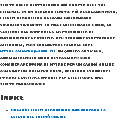
scelta della piattaforma più adatta alle tue
esigenze. In un mercato sempre più regolamentato,
i limiti di prelievo possono influenzare
significativamente la tua esperienza di gioco, la
gestione del bankroll e la possibilità di
massimizzare le vincite. Per scoprire piattaforme
affidabili, puoi consultare risorse come
https://cowboy-spin.it/
. In questo articolo,
analizzeremo in modo dettagliato cosa
considerare prima di optare per un casinò online
con limiti di prelievo bassi, offrendo strumenti
pratici e dati aggiornati per effettuare una
scelta consapevole.
Indice
Perché i limiti di prelievo influenzano la
scelta del casinò online