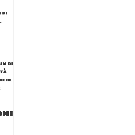
 di
.
um di
età
anche
e
oni