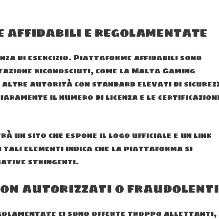
 affidabili e regolamentate
nza di esercizio. Piattaforme affidabili sono
azione riconosciuti, come la Malta Gaming
altre autorità con standard elevati di sicurez
ramente il numero di licenza e le certificazioni
à un sito che espone il logo ufficiale e un link
i tali elementi indica che la piattaforma si
ative stringenti.
non autorizzati o fraudolenti
egolamentate ci sono offerte troppo allettanti,