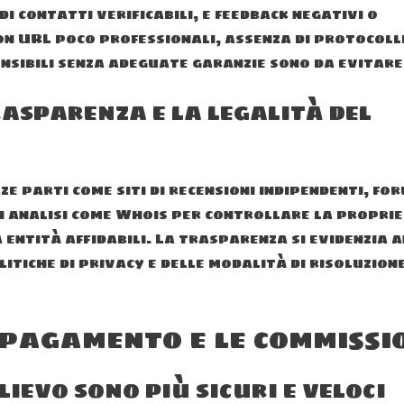
i contatti verificabili, e feedback negativi o
con URL poco professionali, assenza di protocolli
ensibili senza adeguate garanzie sono da evitare
rasparenza e la legalità del
e parti come siti di recensioni indipendenti, for
di analisi come Whois per controllare la propri
da entità affidabili. La trasparenza si evidenzia 
olitiche di privacy e delle modalità di risoluzion
 pagamento e le commissi
lievo sono più sicuri e veloci