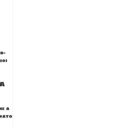
nd-
uoi
 a
ne a
erato