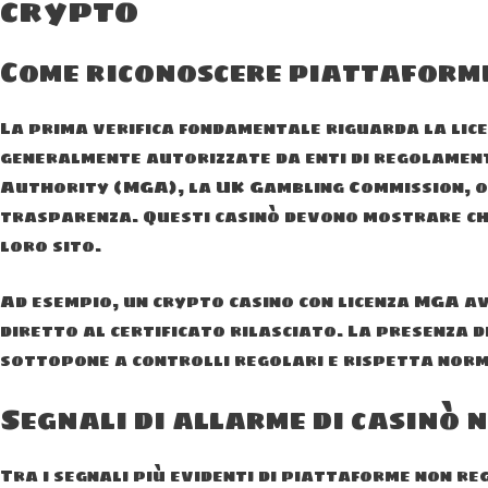
crypto
Come riconoscere piattaforme
La prima verifica fondamentale riguarda la lice
generalmente autorizzate da enti di regolament
Authority (MGA), la UK Gambling Commission, o 
trasparenza. Questi casinò devono mostrare chia
loro sito.
Ad esempio, un crypto casino con licenza MGA avr
diretto al certificato rilasciato. La presenza d
sottopone a controlli regolari e rispetta norm
Segnali di allarme di casinò 
Tra i segnali più evidenti di piattaforme non r