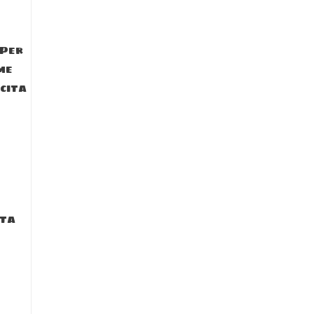
 Per
me
ncita
ata