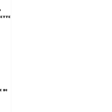
o
mette
e di