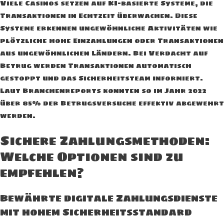
Viele Casinos setzen auf KI-basierte Systeme, die
Transaktionen in Echtzeit überwachen. Diese
Systeme erkennen ungewöhnliche Aktivitäten wie
plötzliche hohe Einzahlungen oder Transaktionen
aus ungewöhnlichen Ländern. Bei Verdacht auf
Betrug werden Transaktionen automatisch
gestoppt und das Sicherheitsteam informiert.
Laut Branchenreports konnten so im Jahr 2022
über 85% der Betrugsversuche effektiv abgewehrt
werden.
Sichere Zahlungsmethoden:
Welche Optionen sind zu
empfehlen?
Bewährte digitale Zahlungsdienste
mit hohem Sicherheitsstandard