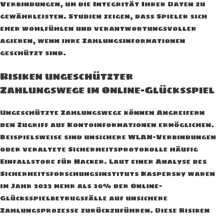
Verbindungen, um die Integrität Ihrer Daten zu
gewährleisten. Studien zeigen, dass Spieler sich
eher wohlfühlen und verantwortungsvoller
agieren, wenn ihre Zahlungsinformationen
geschützt sind.
Risiken ungeschützter
Zahlungswege im Online-Glücksspiel
Ungeschützte Zahlungswege können Angreifern
den Zugriff auf Kontoinformationen ermöglichen.
Beispielsweise sind unsichere WLAN-Verbindungen
oder veraltete Sicherheitsprotokolle häufig
Einfallstore für Hacker. Laut einer Analyse des
Sicherheitsforschungsinstituts Kaspersky waren
im Jahr 2022 mehr als 30% der Online-
Glücksspielbetrugsfälle auf unsichere
Zahlungsprozesse zurückzuführen. Diese Risiken