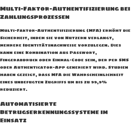
Multi-Faktor-Authentifizierung bei
Zahlungsprozessen
Multi-Faktor-Authentifizierung (MFA) erhöht die
Sicherheit, indem sie von Nutzern verlangt,
mehrere Identitätsnachweise vorzulegen. Dies
kann eine Kombination aus Passwort,
Fingerabdruck oder Einmal-Code sein, der per SMS
oder Authenticator-App generiert wird. Studien
haben gezeigt, dass MFA die Wahrscheinlichkeit
eines unbefugten Zugriffs um bis zu 99,9%
reduziert.
Automatisierte
Betrugserkennungssysteme im
Einsatz