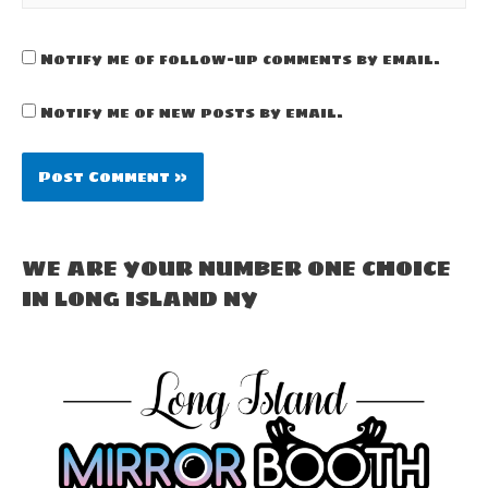
Notify me of follow-up comments by email.
Notify me of new posts by email.
WE ARE YOUR NUMBER ONE CHOICE
IN LONG ISLAND NY