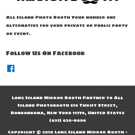
All Island Photo Booth Your number one
alternative for your private or public party
or event.
Follow Us On Facebook
F
a
c
e
b
o
o
k
Long Island Mirror Booth Partner to All
Island Photobooth 519 Thrift Street,
Ronkonkoma, New York 11779, United States
(631) 620-8696
Copyright © 2018 Long Island Mirror Booth -