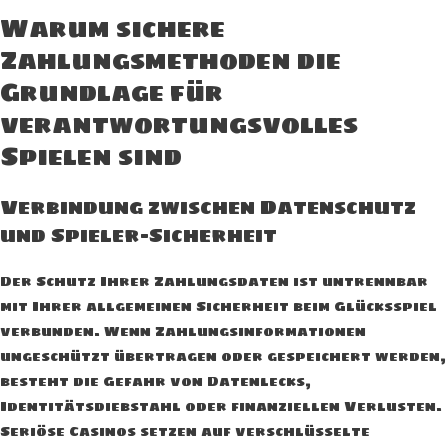
Warum sichere
Zahlungsmethoden die
Grundlage für
verantwortungsvolles
Spielen sind
Verbindung zwischen Datenschutz
und Spieler-Sicherheit
Der Schutz Ihrer Zahlungsdaten ist untrennbar
mit Ihrer allgemeinen Sicherheit beim Glücksspiel
verbunden. Wenn Zahlungsinformationen
ungeschützt übertragen oder gespeichert werden,
besteht die Gefahr von Datenlecks,
Identitätsdiebstahl oder finanziellen Verlusten.
Seriöse Casinos setzen auf verschlüsselte