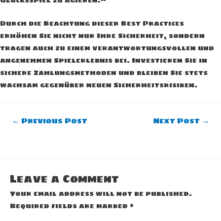
Durch die Beachtung dieser Best Practices
erhöhen Sie nicht nur Ihre Sicherheit, sondern
tragen auch zu einem verantwortungsvollen und
angenehmen Spielerlebnis bei. Investieren Sie in
sichere Zahlungsmethoden und bleiben Sie stets
wachsam gegenüber neuen Sicherheitsrisiken.
Post
←
Previous Post
Next Post
→
navigation
Leave a Comment
Your email address will not be published.
Required fields are marked
*