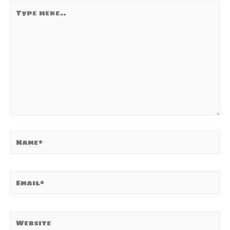
Type
here..
Name*
Email*
Website