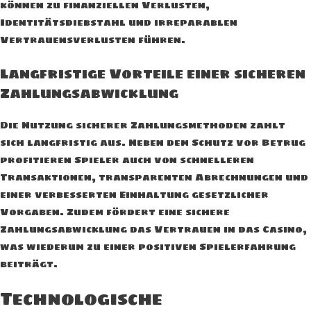
können zu finanziellen Verlusten,
Identitätsdiebstahl und irreparablen
Vertrauensverlusten führen.
Langfristige Vorteile einer sicheren
Zahlungsabwicklung
Die Nutzung sicherer Zahlungsmethoden zahlt
sich langfristig aus. Neben dem Schutz vor Betrug
profitieren Spieler auch von schnelleren
Transaktionen, transparenten Abrechnungen und
einer verbesserten Einhaltung gesetzlicher
Vorgaben. Zudem fördert eine sichere
Zahlungsabwicklung das Vertrauen in das Casino,
was wiederum zu einer positiven Spielerfahrung
beiträgt.
Technologische