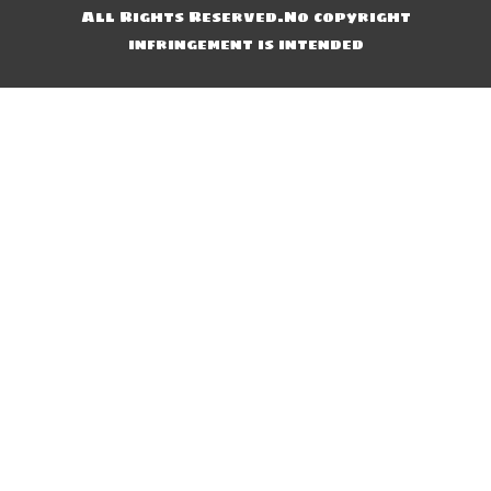
All Rights Reserved.No copyright
infringement is intended