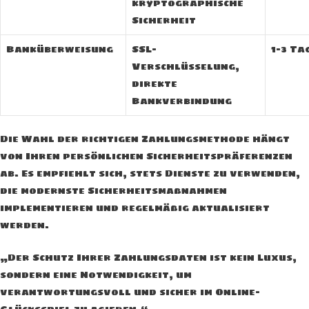
kryptographische
Sicherheit
Banküberweisung
SSL-
1-3 Ta
Verschlüsselung,
direkte
Bankverbindung
Die Wahl der richtigen Zahlungsmethode hängt
von Ihren persönlichen Sicherheitspräferenzen
ab. Es empfiehlt sich, stets Dienste zu verwenden,
die modernste Sicherheitsmaßnahmen
implementieren und regelmäßig aktualisiert
werden.
„Der Schutz Ihrer Zahlungsdaten ist kein Luxus,
sondern eine Notwendigkeit, um
verantwortungsvoll und sicher im Online-
Glücksspiel zu agieren.“