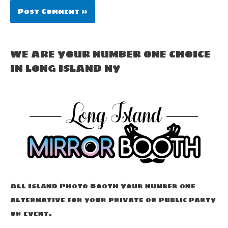
WE ARE YOUR NUMBER ONE CHOICE
IN LONG ISLAND NY
All Island Photo Booth Your number one
alternative for your private or public party
or event.