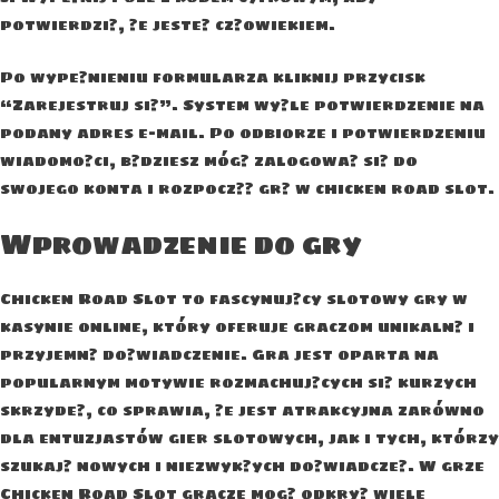
potwierdzi?, ?e jeste? cz?owiekiem.
Po wype?nieniu formularza kliknij przycisk
“Zarejestruj si?”. System wy?le potwierdzenie na
podany adres e-mail. Po odbiorze i potwierdzeniu
wiadomo?ci, b?dziesz móg? zalogowa? si? do
swojego konta i rozpocz?? gr? w chicken road slot.
Wprowadzenie do gry
Chicken Road Slot to fascynuj?cy slotowy gry w
kasynie online, który oferuje graczom unikaln? i
przyjemn? do?wiadczenie. Gra jest oparta na
popularnym motywie rozmachuj?cych si? kurzych
skrzyde?, co sprawia, ?e jest atrakcyjna zarówno
dla entuzjastów gier slotowych, jak i tych, którzy
szukaj? nowych i niezwyk?ych do?wiadcze?. W grze
Chicken Road Slot gracze mog? odkry? wiele