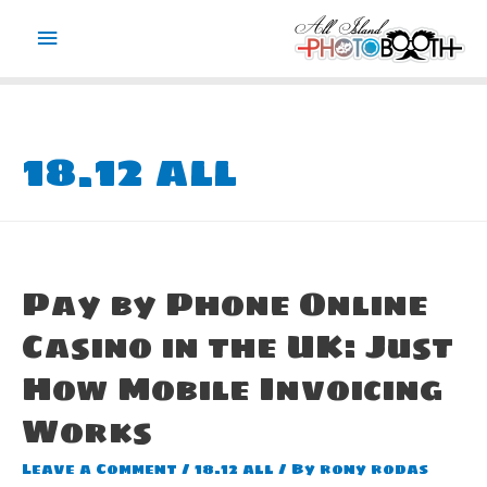
Main
Menu
18.12 all
Pay by Phone Online
Casino in the UK: Just
How Mobile Invoicing
Works
Leave a Comment
/
18.12 all
/ By
rony rodas