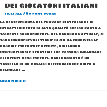
dei giocatori italiani
fördelaktiga
villkor
18.12 all
/ By
rony rodas
för
spelare
La perseveranza nel trovare piattaforme di
intrattenimento di alta qualità spesso porta a
scoperte sorprendenti. Nel panorama attuale, ci
sono innumerevoli storie di chi ha condiviso le
proprie esperienze vissute, rivelando
inspirationsi e strategie che possono ingannare
gli utenti meno esperti. Ogni racconto è un
tassello di un mosaico di feedback che aiuta a
delineare …
Casinò
Read More »
non
AAMS
e
le