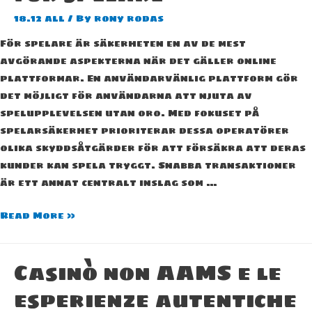
How
18.12 all
/ By
rony rodas
Mobile
För spelare är säkerheten en av de mest
Invoicing
avgörande aspekterna när det gäller online
Works
plattformar. En användarvänlig plattform gör
det möjligt för användarna att njuta av
spelupplevelsen utan oro. Med fokuset på
spelarsäkerhet prioriterar dessa operatörer
olika skyddsåtgärder för att försäkra att deras
kunder kan spela tryggt. Snabba transaktioner
är ett annat centralt inslag som …
Utländska
Read More »
casinon
med
Casinò non AAMS e le
snabba
uttag
esperienze autentiche
och