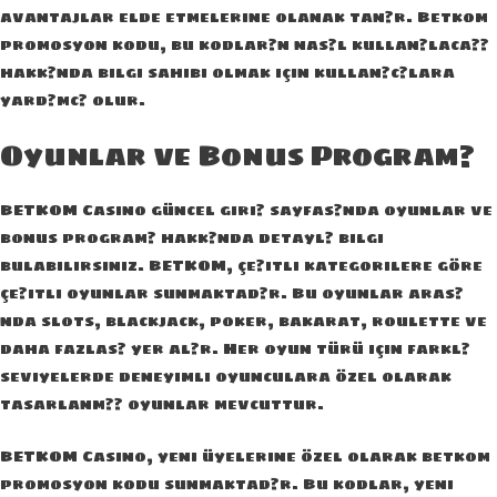
avantajlar elde etmelerine olanak tan?r. Betkom
promosyon kodu, bu kodlar?n nas?l kullan?laca??
hakk?nda bilgi sahibi olmak için kullan?c?lara
yard?mc? olur.
Oyunlar ve Bonus Program?
BETKOM Casino güncel giri? sayfas?nda oyunlar ve
bonus program? hakk?nda detayl? bilgi
bulabilirsiniz. BETKOM, çe?itli kategorilere göre
çe?itli oyunlar sunmaktad?r. Bu oyunlar aras?
nda slots, blackjack, poker, bakarat, roulette ve
daha fazlas? yer al?r. Her oyun türü için farkl?
seviyelerde deneyimli oyunculara özel olarak
tasarlanm?? oyunlar mevcuttur.
BETKOM Casino, yeni üyelerine özel olarak betkom
promosyon kodu sunmaktad?r. Bu kodlar, yeni