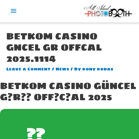
Main
Menu
BETKOM CASINO
GNCEL GR OFFCAL
2025.1114
Leave a Comment
/
News
/ By
rony rodas
BETKOM CASINO GÜNCEL
G?R?? OFF?C?AL 2025
??