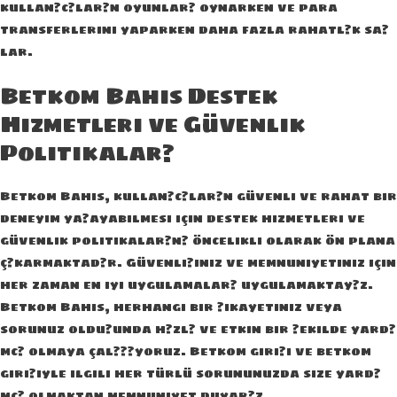
kullan?c?lar?n oyunlar? oynarken ve para
transferlerini yaparken daha fazla rahatl?k sa?
lar.
Betkom Bahis Destek
Hizmetleri ve Güvenlik
Politikalar?
Betkom Bahis, kullan?c?lar?n güvenli ve rahat bir
deneyim ya?ayabilmesi için destek hizmetleri ve
güvenlik politikalar?n? öncelikli olarak ön plana
ç?karmaktad?r. Güvenli?iniz ve memnuniyetiniz için
her zaman en iyi uygulamalar? uygulamaktay?z.
Betkom Bahis, herhangi bir ?ikayetiniz veya
sorunuz oldu?unda h?zl? ve etkin bir ?ekilde yard?
mc? olmaya çal???yoruz. Betkom giri?i ve betkom
giri?iyle ilgili her türlü sorununuzda size yard?
mc? olmaktan memnuniyet duyar?z.