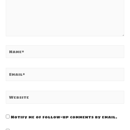
Name*
Email*
Website
Notify me of follow-up comments by email.