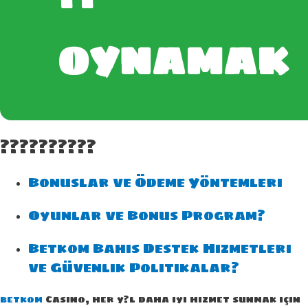
OYNAMAK
??????????
Bonuslar ve Ödeme Yöntemleri
Oyunlar ve Bonus Program?
Betkom Bahis Destek Hizmetleri
ve Güvenlik Politikalar?
betkom
Casino, her y?l daha iyi hizmet sunmak için