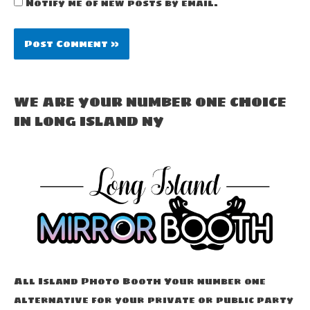
Notify me of new posts by email.
WE ARE YOUR NUMBER ONE CHOICE
IN LONG ISLAND NY
All Island Photo Booth Your number one
alternative for your private or public party