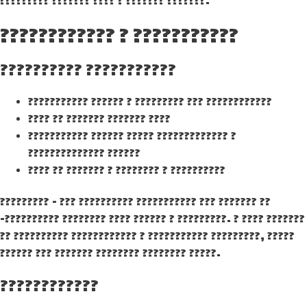
????????? ??????? ???? ? ??????? ???????.
???????????? ? ???????????
?????????? ???????????
??????????? ?????? ? ????????? ??? ????????????
???? ?? ??????? ??????? ????
??????????? ?????? ????? ????????????? ?
?????????????? ??????
???? ?? ??????? ? ???????? ? ??????????
????????? – ??? ?????????? ??????????? ??? ??????? ??
-?????????? ???????? ???? ?????? ? ?????????. ? ???? ???????
?? ?????????? ???????????? ? ??????????? ?????????, ?????
?????? ??? ??????? ???????? ???????? ?????.
????????????