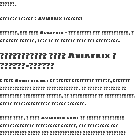
??????.
??????? ?????? ? Aviatrix ???????!
???????, ??? ???? Aviatrix – ??? ?????? ??? ???????????, ?
?? ????? ??????, ???? ?? ?? ?????? ???? ??? ?????????.
??????????? ???? Aviatrix ?
??????-??????
? ???? Aviatrix bet ?? ?????? ????????? ??????, ???????
????????????? ????? ?????????????. ?? ?????? ??????? ??
????????? ????????? ??????, ?? ??????????? ?? ????????????,
????? ??????????????? ?????? ???????.
????? ????, ? ???? Aviatrix game ?? ?????? ?????????
?????????????? ?????????? ??????, ??? ????????? ???
??????????? ????? ??? ????????????? ????????? ????????