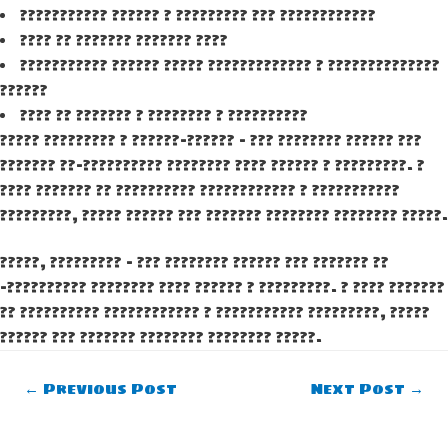
??????????? ?????? ? ????????? ??? ????????????
???? ?? ??????? ??????? ????
??????????? ?????? ????? ????????????? ? ??????????????
??????
???? ?? ??????? ? ???????? ? ??????????
????? ????????? ? ??????-?????? – ??? ???????? ?????? ???
??????? ??-?????????? ???????? ???? ?????? ? ?????????. ?
???? ??????? ?? ?????????? ???????????? ? ???????????
?????????, ????? ?????? ??? ??????? ???????? ???????? ?????.
?????, ????????? – ??? ???????? ?????? ??? ??????? ??
-?????????? ???????? ???? ?????? ? ?????????. ? ???? ???????
?? ?????????? ???????????? ? ??????????? ?????????, ?????
?????? ??? ??????? ???????? ???????? ?????.
Post
←
Previous Post
Next Post
→
navigation