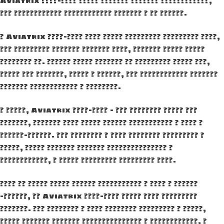
Aviatrix ????-???? ????? ??????? ??????? ????????????,
??? ???????????? ???????????? ??????? ? ?? ??????.
? Aviatrix ????-???? ???? ????? ????????? ????????? ????,
??? ????????? ??????? ??????? ????, ??????? ????? ?????
???????? ??. ?????? ????? ??????? ?? ????????? ????? ???,
????? ??? ???????, ????? ? ??????, ??? ???????????? ???????
??????? ???????????? ? ????????.
? ?????, Aviatrix ????-???? – ??? ???????? ????? ???
???????, ??????? ???? ????? ?????? ??????????? ? ???? ?
??????-??????. ??? ???????? ? ???? ???????? ????????? ?
?????, ????? ??????? ??????? ??????????????? ?
????????????, ? ????? ????????? ????????? ????.
???? ?? ????? ????? ?????? ??????????? ? ???? ? ??????
-??????, ?? Aviatrix ????-???? ????? ???? ?????????
???????. ??? ???????? ? ???? ???????? ????????? ? ?????,
????? ??????? ??????? ??????????????? ? ????????????, ?