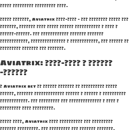
????? ????????? ????????? ????.
????? ???????, Aviatrix ????-???? – ??? ???????? ????? ???
???????, ??????? ???? ????? ?????? ??????????? ? ???? ?
??????-??????. ??? ???????????? ??????? ???????
????????????, ??????????????? ? ????????????, ??? ?????? ??
????????? ??????? ??? ???????.
Aviatrix: ????-???? ? ??????
-??????
? Aviatrix bet ?? ?????? ??????? ?? ?????????? ?????
??????, ??????? ????????????? ?????? ? ?????? ? ??????????
????????????. ??? ????????? ??? ?????????????? ? ???? ?
????????? ???? ?????????.
????? ????, Aviatrix ???? ?????????? ??? ?????????
??????? ?????????, ??? ????????? ??? ??????? ???????,