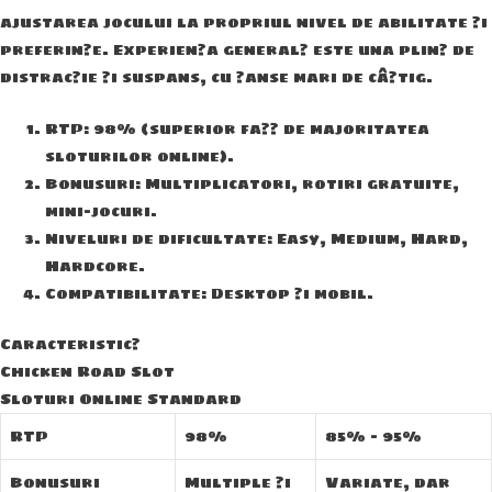
ajustarea jocului la propriul nivel de abilitate ?i
preferin?e. Experien?a general? este una plin? de
distrac?ie ?i suspans, cu ?anse mari de câ?tig.
RTP: 98% (superior fa?? de majoritatea
sloturilor online).
Bonusuri: Multiplicatori, rotiri gratuite,
mini-jocuri.
Niveluri de dificultate: Easy, Medium, Hard,
Hardcore.
Compatibilitate: Desktop ?i mobil.
Caracteristic?
Chicken Road Slot
Sloturi Online Standard
RTP
98%
85% – 95%
Bonusuri
Multiple ?i
Variate, dar