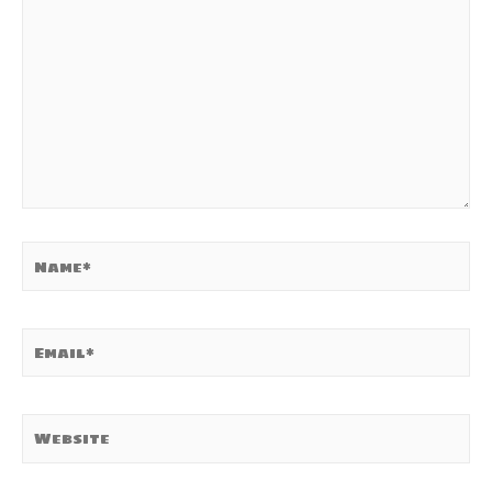
here..
Name*
Email*
Website