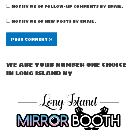
Notify me of follow-up comments by email.
Notify me of new posts by email.
WE ARE YOUR NUMBER ONE CHOICE
IN LONG ISLAND NY