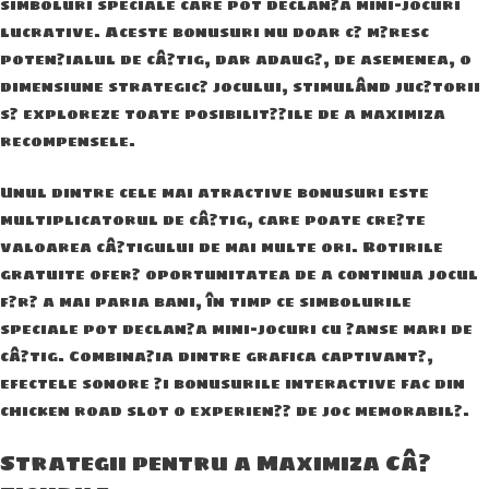
simboluri speciale care pot declan?a mini-jocuri
lucrative. Aceste bonusuri nu doar c? m?resc
poten?ialul de câ?tig, dar adaug?, de asemenea, o
dimensiune strategic? jocului, stimulând juc?torii
s? exploreze toate posibilit??ile de a maximiza
recompensele.
Unul dintre cele mai atractive bonusuri este
multiplicatorul de câ?tig, care poate cre?te
valoarea câ?tigului de mai multe ori. Rotirile
gratuite ofer? oportunitatea de a continua jocul
f?r? a mai paria bani, în timp ce simbolurile
speciale pot declan?a mini-jocuri cu ?anse mari de
câ?tig. Combina?ia dintre grafica captivant?,
efectele sonore ?i bonusurile interactive fac din
chicken road slot o experien?? de joc memorabil?.
Strategii pentru a Maximiza Câ?