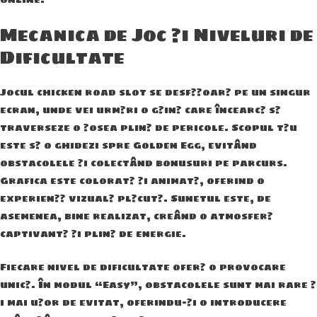
Mecanica de Joc ?i Niveluri de
Dificultate
Jocul chicken road slot se desf??oar? pe un singur
ecran, unde vei urm?ri o g?in? care încearc? s?
traverseze o ?osea plin? de pericole. Scopul t?u
este s? o ghidezi spre Golden Egg, evitând
obstacolele ?i colectând bonusuri pe parcurs.
Grafica este colorat? ?i animat?, oferind o
experien?? vizual? pl?cut?. Sunetul este, de
asemenea, bine realizat, creând o atmosfer?
captivant? ?i plin? de energie.
Fiecare nivel de dificultate ofer? o provocare
unic?. În modul “Easy”, obstacolele sunt mai rare ?
i mai u?or de evitat, oferindu-?i o introducere