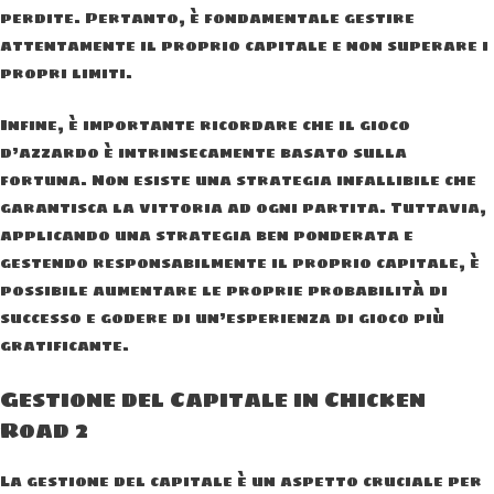
perdite. Pertanto, è fondamentale gestire
attentamente il proprio capitale e non superare i
propri limiti.
Infine, è importante ricordare che il gioco
d’azzardo è intrinsecamente basato sulla
fortuna. Non esiste una strategia infallibile che
garantisca la vittoria ad ogni partita. Tuttavia,
applicando una strategia ben ponderata e
gestendo responsabilmente il proprio capitale, è
possibile aumentare le proprie probabilità di
successo e godere di un’esperienza di gioco più
gratificante.
Gestione del Capitale in Chicken
Road 2
La gestione del capitale è un aspetto cruciale per