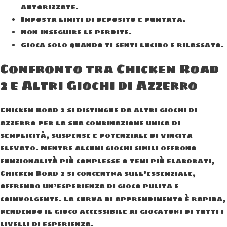
autorizzate.
Imposta limiti di deposito e puntata.
Non inseguire le perdite.
Gioca solo quando ti senti lucido e rilassato.
Confronto tra Chicken Road
2 e Altri Giochi di Azzerro
Chicken Road 2 si distingue da altri giochi di
azzerro per la sua combinazione unica di
semplicità, suspense e potenziale di vincita
elevato. Mentre alcuni giochi simili offrono
funzionalità più complesse o temi più elaborati,
Chicken Road 2 si concentra sull’essenziale,
offrendo un’esperienza di gioco pulita e
coinvolgente. La curva di apprendimento è rapida,
rendendo il gioco accessibile ai giocatori di tutti i
livelli di esperienza.