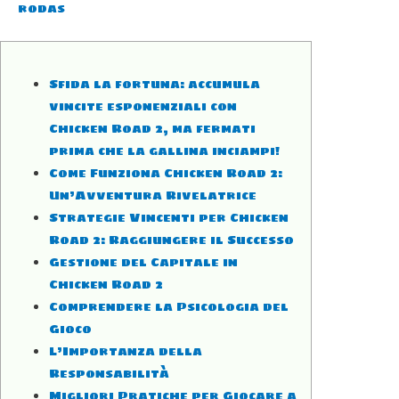
rodas
Sfida la fortuna: accumula
vincite esponenziali con
Chicken Road 2, ma fermati
prima che la gallina inciampi!
Come Funziona Chicken Road 2:
Un’Avventura Rivelatrice
Strategie Vincenti per Chicken
Road 2: Raggiungere il Successo
Gestione del Capitale in
Chicken Road 2
Comprendere la Psicologia del
Gioco
L’Importanza della
Responsabilità
Migliori Pratiche per Giocare a