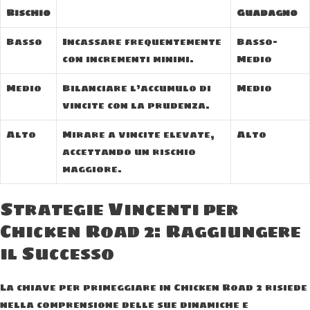
Rischio
Guadagno
Basso
Incassare frequentemente
Basso-
con incrementi minimi.
Medio
Medio
Bilanciare l’accumulo di
Medio
vincite con la prudenza.
Alto
Mirare a vincite elevate,
Alto
accettando un rischio
maggiore.
Strategie Vincenti per
Chicken Road 2: Raggiungere
il Successo
La chiave per primeggiare in Chicken Road 2 risiede
nella comprensione delle sue dinamiche e