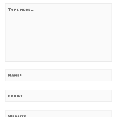
Type
here..
Name*
Email*
Website