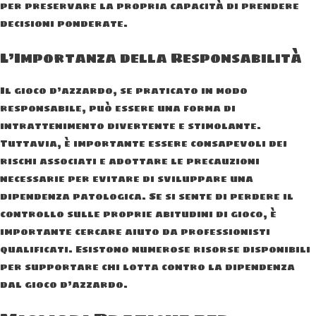
per preservare la propria capacità di prendere
decisioni ponderate.
L’Importanza della Responsabilità
Il gioco d’azzardo, se praticato in modo
responsabile, può essere una forma di
intrattenimento divertente e stimolante.
Tuttavia, è importante essere consapevoli dei
rischi associati e adottare le precauzioni
necessarie per evitare di sviluppare una
dipendenza patologica. Se si sente di perdere il
controllo sulle proprie abitudini di gioco, è
importante cercare aiuto da professionisti
qualificati. Esistono numerose risorse disponibili
per supportare chi lotta contro la dipendenza
dal gioco d’azzardo.