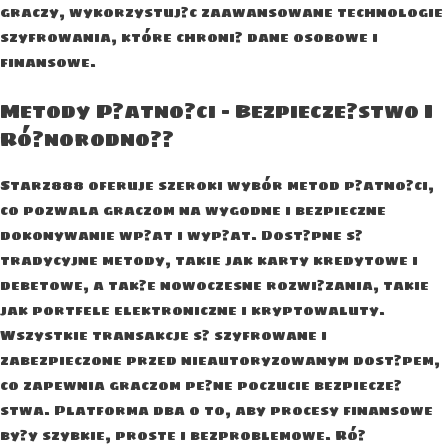
graczy, wykorzystuj?c zaawansowane technologie
szyfrowania, które chroni? dane osobowe i
finansowe.
Metody P?atno?ci – Bezpiecze?stwo I
Ró?norodno??
Starz888 oferuje szeroki wybór metod p?atno?ci,
co pozwala graczom na wygodne i bezpieczne
dokonywanie wp?at i wyp?at. Dost?pne s?
tradycyjne metody, takie jak karty kredytowe i
debetowe, a tak?e nowoczesne rozwi?zania, takie
jak portfele elektroniczne i kryptowaluty.
Wszystkie transakcje s? szyfrowane i
zabezpieczone przed nieautoryzowanym dost?pem,
co zapewnia graczom pe?ne poczucie bezpiecze?
stwa. Platforma dba o to, aby procesy finansowe
by?y szybkie, proste i bezproblemowe. Ró?