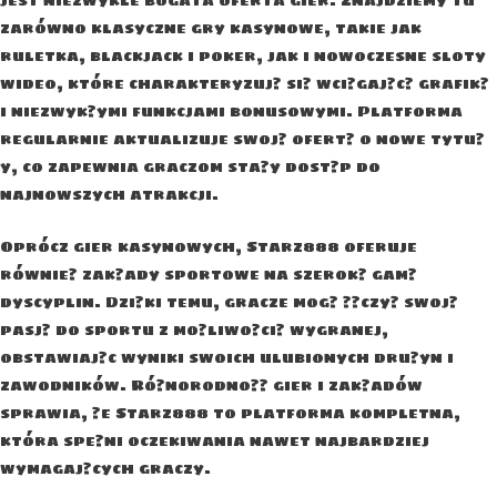
zarówno klasyczne gry kasynowe, takie jak
ruletka, blackjack i poker, jak i nowoczesne sloty
wideo, które charakteryzuj? si? wci?gaj?c? grafik?
i niezwyk?ymi funkcjami bonusowymi. Platforma
regularnie aktualizuje swoj? ofert? o nowe tytu?
y, co zapewnia graczom sta?y dost?p do
najnowszych atrakcji.
Oprócz gier kasynowych, Starz888 oferuje
równie? zak?ady sportowe na szerok? gam?
dyscyplin. Dzi?ki temu, gracze mog? ??czy? swoj?
pasj? do sportu z mo?liwo?ci? wygranej,
obstawiaj?c wyniki swoich ulubionych dru?yn i
zawodników. Ró?norodno?? gier i zak?adów
sprawia, ?e Starz888 to platforma kompletna,
która spe?ni oczekiwania nawet najbardziej
wymagaj?cych graczy.