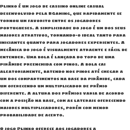
Plinko é um jogo de cassino online casual
desenvolvido pela BGaming, que rapidamente se
tornou um favorito entre os jogadores
portugueses. A simplicidade do jogo é um dos seus
maiores atrativos, tornando-o ideal tanto para
iniciantes quanto para jogadores experientes. A
mecânica do jogo é visualmente atraente e fácil de
entender. Uma bola é lançada do topo de uma
pirâmide preenchida com pinos. A bola cai
aleatoriamente, batendo nos pinos até chegar a
um dos compartimentos na base da pirâmide, cada
um oferecendo um multiplicador de prêmio
diferente. A altura dos prêmios varia de acordo
com a posição na base, com as laterais oferecendo
maiores multiplicadores, porém com menor
probabilidade de acerto.
O jogo Plinko oferece aos jogadores a