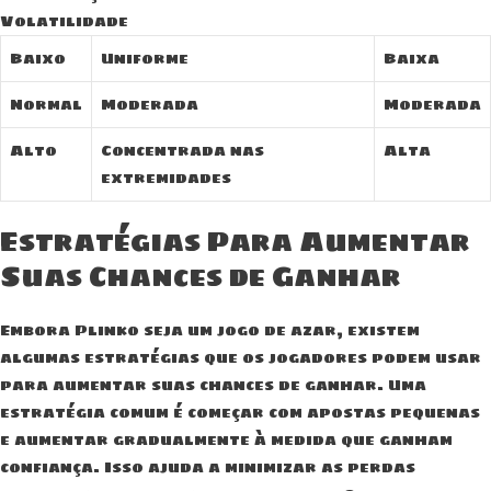
Volatilidade
Baixo
Uniforme
Baixa
Normal
Moderada
Moderada
Alto
Concentrada nas
Alta
extremidades
Estratégias Para Aumentar
Suas Chances de Ganhar
Embora Plinko seja um jogo de azar, existem
algumas estratégias que os jogadores podem usar
para aumentar suas chances de ganhar. Uma
estratégia comum é começar com apostas pequenas
e aumentar gradualmente à medida que ganham
confiança. Isso ajuda a minimizar as perdas