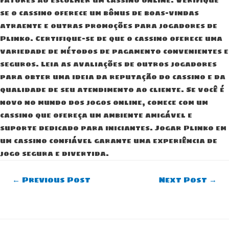
fatores ao escolher um cassino online. Verifique
se o cassino oferece um bônus de boas-vindas
atraente e outras promoções para jogadores de
Plinko. Certifique-se de que o cassino oferece uma
variedade de métodos de pagamento convenientes e
seguros. Leia as avaliações de outros jogadores
para obter uma ideia da reputação do cassino e da
qualidade de seu atendimento ao cliente. Se você é
novo no mundo dos jogos online, comece com um
cassino que ofereça um ambiente amigável e
suporte dedicado para iniciantes. Jogar Plinko em
um cassino confiável garante uma experiência de
jogo segura e divertida.
Post
←
Previous Post
Next Post
→
navigation