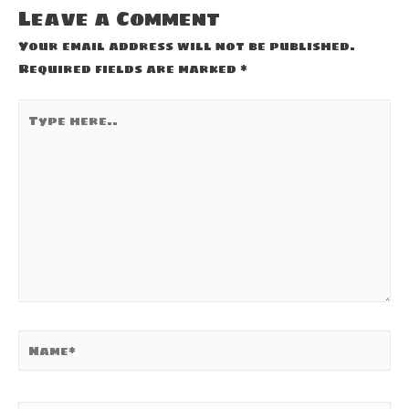
Leave a Comment
Your email address will not be published.
Required fields are marked
*
Type
here..
Name*