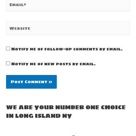
Email*
Website
Notify me of follow-up comments by email.
Notify me of new posts by email.
WE ARE YOUR NUMBER ONE CHOICE
IN LONG ISLAND NY