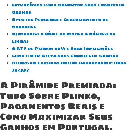
Estratégias Para Aumentar Suas Chances de
Ganhar
Apostas Pequenas e Gerenciamento de
Bankroll
Ajustando o Nível de Risco e o Número de
Linhas
O RTP de Plinko: 99% e Suas Implicações
Como o RTP Afeta Suas Chances de Ganhar
Plinko em Cassinos Online Portugueses: Onde
Jogar?
A Pirâmide Premiada:
Tudo Sobre Plinko,
Pagamentos Reais e
Como Maximizar Seus
Ganhos em Portugal.