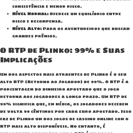
consistência e menor risco.
Nível Normal:
Oferece um equilíbrio entre
risco e recompensa.
Nível Alto:
Para os aventureiros que buscam
grandes prêmios.
O RTP de Plinko: 99% e Suas
Implicações
Um dos aspectos mais atraentes de Plinko é o seu
alto RTP (Retorno ao Jogador) de 99%. O RTP é a
porcentagem do dinheiro apostado que o jogo
retorna aos jogadores a longo prazo. Um RTP de
99% significa que, em média, os jogadores recebem
de volta 99 cêntimos por cada euro apostado. Isso
faz de Plinko um dos jogos de cassino online com o
RTP mais alto disponíveis. No entanto, é