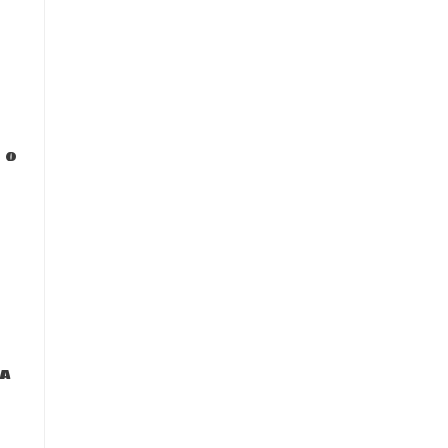
 o
 a
e