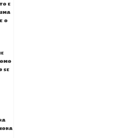
to e
 uma
e o
ue
como
d se
ra
onora