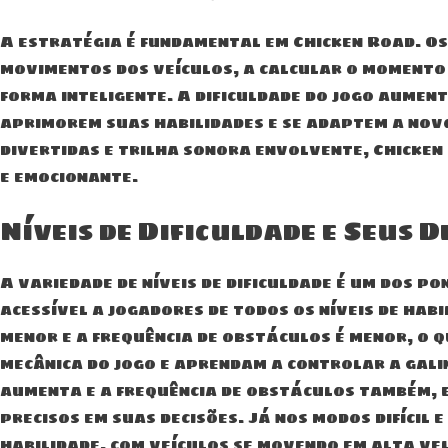
A estratégia é fundamental em Chicken Road. O
movimentos dos veículos, a calcular o momento 
forma inteligente. A dificuldade do jogo aumen
aprimorem suas habilidades e se adaptem a novo
divertidas e trilha sonora envolvente, Chicken
e emocionante.
Níveis de Dificuldade e Seus D
A variedade de níveis de dificuldade é um dos p
acessível a jogadores de todos os níveis de habi
menor e a frequência de obstáculos é menor, o q
mecânica do jogo e aprendam a controlar a gali
aumenta e a frequência de obstáculos também, e
precisos em suas decisões. Já nos modos difícil 
habilidade, com veículos se movendo em alta ve