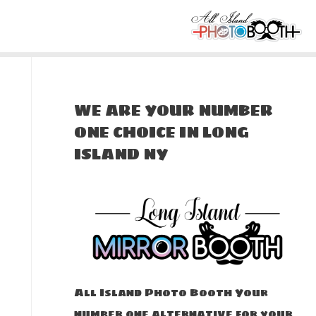
WE ARE YOUR NUMBER
ONE CHOICE IN LONG
ISLAND NY
All Island Photo Booth Your
number one alternative for your