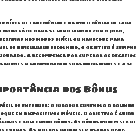
do nível de experiência e da preferência de cada
modo fácil para se familiarizar com o jogo,
esafiar nos modos difícil ou hardcore para
el de dificuldade escolhido, o objetivo é sempre
 Dourado. A recompensa por superar os desafios
ogadores a aprimorarem suas habilidades e a se
Importância dos Bônus
 fácil de entender: o jogador controla a galinha
oque em dispositivos móveis. O objetivo é guiar
áculos e coletando bônus. Os bônus podem ser d
das extras. As moedas podem ser usadas para