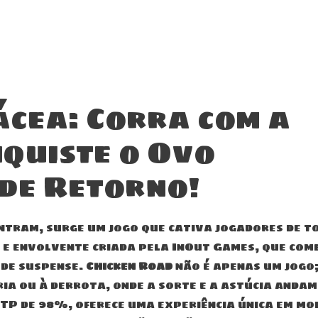
cea: Corra com a
nquiste o Ovo
de Retorno!
ntram, surge um jogo que cativa jogadores de t
 e envolvente criada pela InOut Games, que com
 de suspense.
Chicken Road
não é apenas um jogo;
ia ou à derrota, onde a sorte e a astúcia andam
TP de 98%, oferece uma experiência única em mo