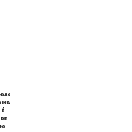
odas
bina
 é
 de
do