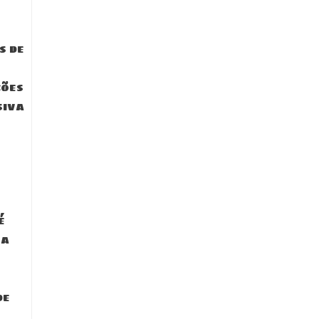
s de
ções
siva
é
 a
de