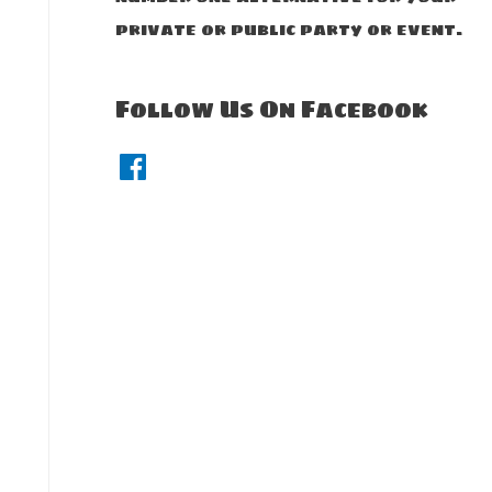
private or public party or event.
Follow Us On Facebook
F
a
c
e
b
o
o
k