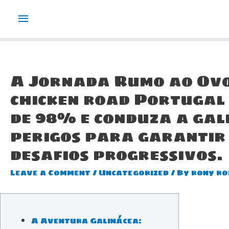
Main
Menu
A Jornada Rumo ao Ovo
chicken road Portugal
de 98% e conduza a ga
perigos para garantir 
desafios progressivos.
Leave a Comment
/
Uncategorized
/ By
rony ro
A Aventura Galinácea: