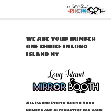
WE ARE YOUR NUMBER
ONE CHOICE IN LONG
ISLAND NY
All Island Photo Booth Your
number one alternative for your