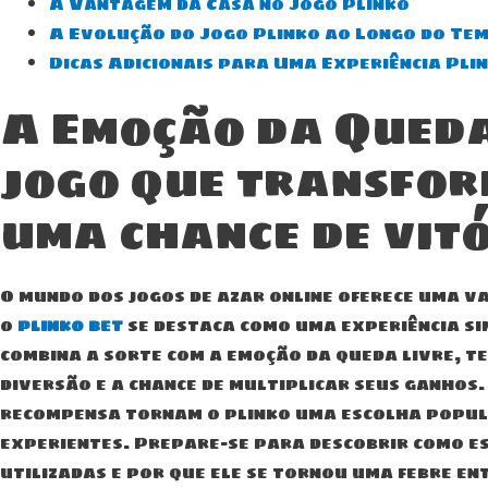
A Vantagem da Casa no Jogo Plinko
A Evolução do Jogo Plinko ao Longo do Te
Dicas Adicionais para Uma Experiência Pli
A Emoção da Queda 
jogo que transfor
uma chance de vitó
O mundo dos jogos de azar online oferece uma va
o
plinko bet
se destaca como uma experiência si
combina a sorte com a emoção da queda livre, t
diversão e a chance de multiplicar seus ganhos. 
recompensa tornam o plinko uma escolha popul
experientes. Prepare-se para descobrir como es
utilizadas e por que ele se tornou uma febre en