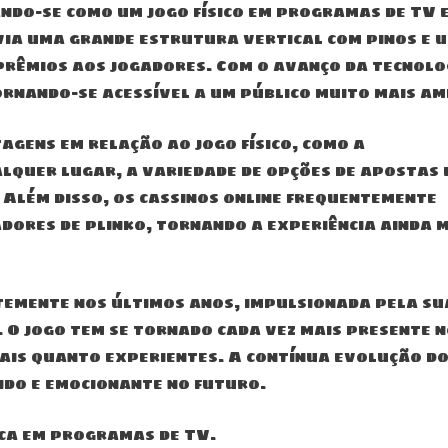
ando-se como um jogo físico em programas de TV 
lvia uma grande estrutura vertical com pinos e 
prêmios aos jogadores. Com o avanço da tecnolo
ornando-se acessível a um público muito mais am
agens em relação ao jogo físico, como a
alquer lugar, a variedade de opções de apostas 
. Além disso, os cassinos online frequentemente
dores de plinko, tornando a experiência ainda 
temente nos últimos anos, impulsionada pela su
. O jogo tem se tornado cada vez mais presente 
uais quanto experientes. A contínua evolução d
ido e emocionante no futuro.
ica em programas de TV.