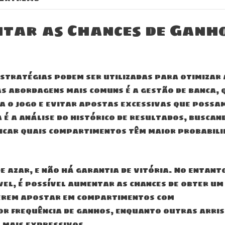
tar as Chances de Ganh
estratégias podem ser utilizadas para otimizar 
s abordagens mais comuns é a gestão de banca, 
ra o jogo e evitar apostas excessivas que possa
 é a análise do histórico de resultados, buscan
ndicar quais compartimentos têm maior probabil
e azar, e não há garantia de vitória. No entant
l, é possível aumentar as chances de obter um
ferem apostar em compartimentos com
or frequência de ganhos, enquanto outras arri
 mais expressivos.