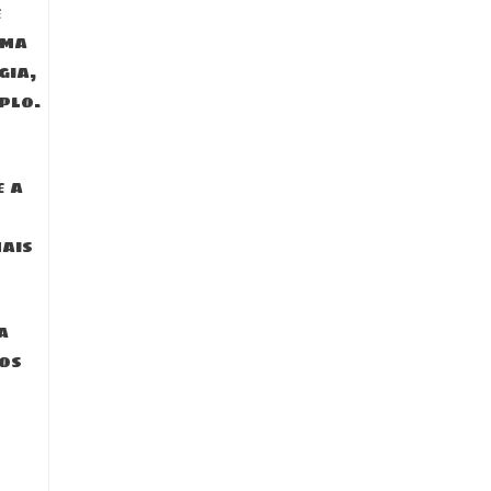
e
uma
gia,
plo.
e a
mais
a
nos
o