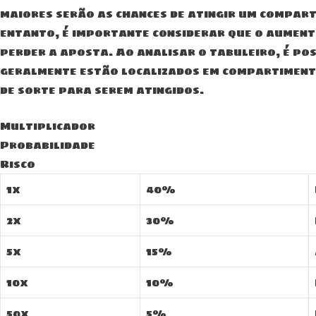
maiores serão as chances de atingir um compar
entanto, é importante considerar que o aument
perder a aposta. Ao analisar o tabuleiro, é po
geralmente estão localizados em compartimentos
de sorte para serem atingidos.
Multiplicador
Probabilidade
Risco
1x
40%
2x
30%
5x
15%
10x
10%
50x
5%