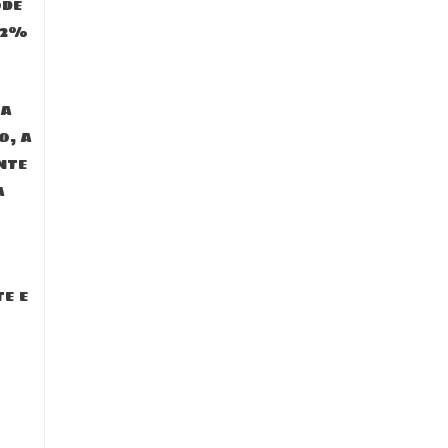
ode
 2%
ca
o, a
nte
a
te e