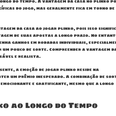
longo do tempo. A vantagem da casa no plinko p
íficas do jogo, mas geralmente fica em torno de
tagem da casa ao jogar plinko, pois isso signifi
tagem de suas apostas a longo prazo. No entant
enha ganhos em rodadas individuais, especialme
er um pouco de sorte. Compreender a vantagem d
sável e realista.
ente, a emoção de jogar plinko reside na
obter um prêmio inesperado. A combinação de sor
 emocionante e gratificante, mesmo que a longo
ko ao Longo do Tempo