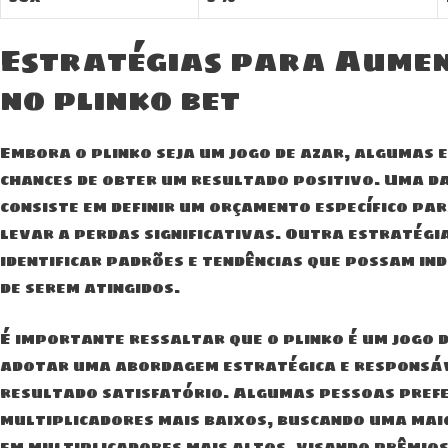
Estratégias para Aumen
no plinko bet
Embora o plinko seja um jogo de azar, algumas 
chances de obter um resultado positivo. Uma da
consiste em definir um orçamento específico pa
levar a perdas significativas. Outra estratégia
identificar padrões e tendências que possam i
de serem atingidos.
É importante ressaltar que o plinko é um jogo d
adotar uma abordagem estratégica e responsáve
resultado satisfatório. Algumas pessoas pre
multiplicadores mais baixos, buscando uma mai
em multiplicadores mais altos, visando prêmios