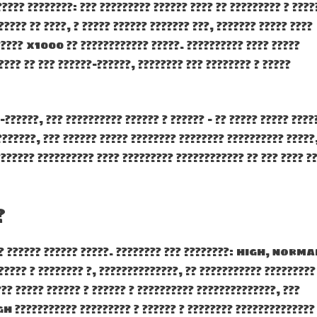
???? ????????: ??? ????????? ?????? ???? ?? ????????? ? ????
????? ?? ????, ? ????? ?????? ??????? ???, ??????? ????? ????
????? x1000 ?? ???????????? ?????. ?????????? ???? ?????
?? ?? ??? ??????-??????, ???????? ??? ???????? ? ?????
?????, ??? ?????????? ?????? ? ?????? – ?? ????? ????? ????
?????, ??? ?????? ????? ???????? ???????? ?????????? ?????
??????? ?????????? ???? ????????? ???????????? ?? ??? ???? ??
?
? ?????? ?????? ?????. ???????? ??? ????????: high, norma
???? ? ???????? ?, ??????????????, ?? ??????????? ?????????
?? ????? ?????? ? ?????? ? ?????????? ??????????????, ???
gh ??????????? ????????? ? ?????? ? ???????? ??????????????