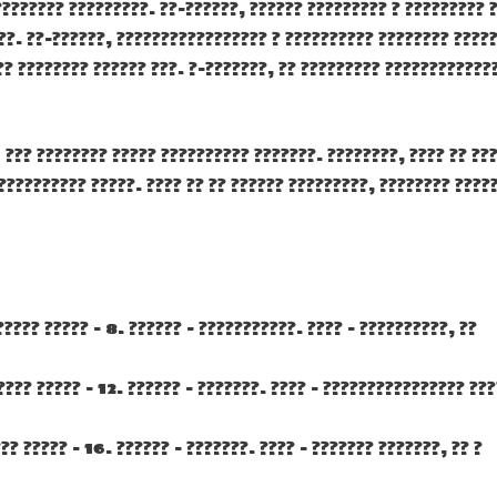
???????? ?????????. ??-??????, ?????? ????????? ? ????????? 
??. ??-??????, ????????????????? ? ?????????? ???????? ?????
?? ???????? ?????? ???. ?-???????, ?? ????????? ????????????
 ??? ???????? ????? ?????????? ???????. ????????, ???? ?? ??
?????????? ?????. ???? ?? ?? ?????? ?????????, ???????? ????
??? ????? – 8. ?????? – ???????????. ???? – ??????????, ??
?? ????? – 12. ?????? – ???????. ???? – ???????????????? ???
? ????? – 16. ?????? – ???????. ???? – ??????? ???????, ?? ?