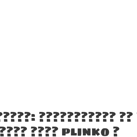
????: ??????????? ?? 
???? ???? plinko ?