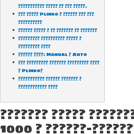
??????????? ????? ?? ??? ?????.
??? ????? Plinko ? ?????? ??? ???
??????????
?????? ????? ? ?? ??????? ?? ???????
????????? ?????????? ????? ?
????????? ????
?????? ????: Manual ? Auto
??? ????????? ??????? ????????? ????
? Plinko?
??????????? ?????? ??????? ?
???????????? ????
??????? ????? ???????
1000 ? ??????-??????