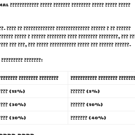
mal ???????????? ????? ??????? ???????? ????? ????? ?????
??. ???? ?? ????????????? ?????????????? ?????? ? ?? ??????
????? ????? ? ?????? ???????? ???? ???????? ????????, ??? ??
?? ??? ???, ??? ????? ??????????? ????? ??? ?????? ??????.
? ????????? ???????:
???????? ???????? ????????
??????????? ???????? ??????
???? (15%)
?????? (5%)
???? (30%)
?????? (10%)
???? (20%)
??????? (40%)