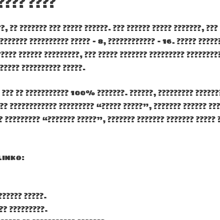
???? ????
?, ?? ??????? ??? ????? ??????. ??? ?????? ????? ???????, ???
??????? ?????????? ????? – 8, ???????????? – 16. ????? ?????
?????? ?????? ?????????, ??? ????? ??????? ????????? ????????
?????? ?????????? ?????.
? ??? ?? ??????????? 100% ???????. ??????, ????????? ??????
???? ???????????? ????????? “????? ?????”, ??????? ?????? ??
?? ????????? “??????? ?????”, ??????? ??????? ??????? ????? 
Plinko:
?????? ?????.
??? ?????????.