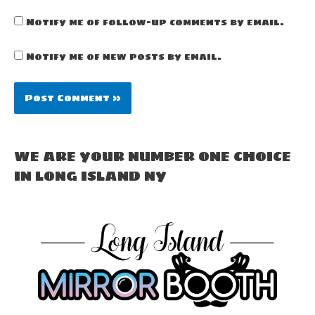
Notify me of follow-up comments by email.
Notify me of new posts by email.
WE ARE YOUR NUMBER ONE CHOICE
IN LONG ISLAND NY