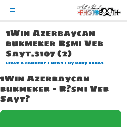
Main
Menu
1Win Azerbaycan
bukmeker Rsmi Veb
Sayt.3107 (2)
Leave a Comment
/
News
/ By
rony rodas
1Win Azerbaycan
bukmeker – R?smi Veb
Sayt?