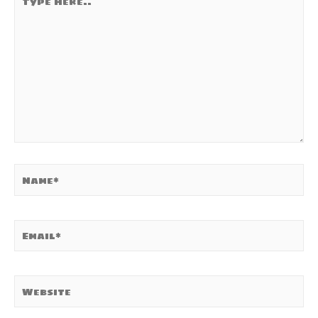
here..
Name*
Email*
Website