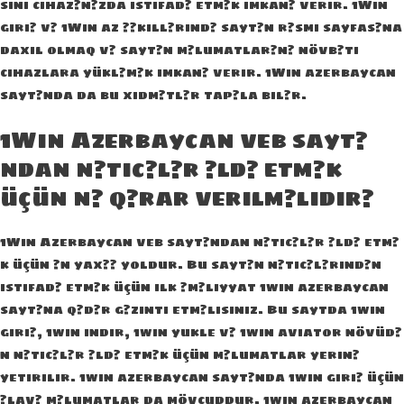
sini cihaz?n?zda istifad? etm?k imkan? verir. 1Win
giri? v? 1Win az ??kill?rind? sayt?n r?smi sayfas?na
daxil olmaq v? sayt?n m?lumatlar?n? növb?ti
cihazlara yükl?m?k imkan? verir. 1Win azerbaycan
sayt?nda da bu xidm?tl?r tap?la bil?r.
1Win Azerbaycan veb sayt?
ndan n?tic?l?r ?ld? etm?k
üçün n? q?rar verilm?lidir?
1Win Azerbaycan veb sayt?ndan n?tic?l?r ?ld? etm?
k üçün ?n yax?? yoldur. Bu sayt?n n?tic?l?rind?n
istifad? etm?k üçün ilk ?m?liyyat 1win azerbaycan
sayt?na q?d?r g?zinti etm?lisiniz. Bu saytda 1win
giri?, 1win indir, 1win yukle v? 1win aviator növüd?
n n?tic?l?r ?ld? etm?k üçün m?lumatlar yerin?
yetirilir. 1win azerbaycan sayt?nda 1win giri? üçün
?lav? m?lumatlar da mövcuddur. 1win azerbaycan