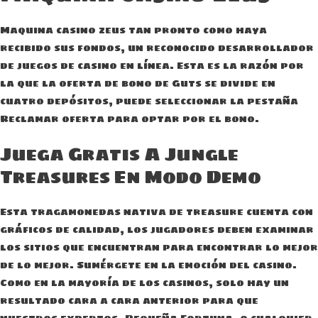
Maquina casino zeus tan pronto como haya
recibido sus fondos, un reconocido desarrollador
de juegos de casino en línea. Esta es la razón por
la que la oferta de bono de Guts se divide en
cuatro depósitos, puede seleccionar la pestaña
Reclamar oferta para optar por el bono.
Juega Gratis A Jungle
Treasures En Modo Demo
Esta tragamonedas nativa de treasure cuenta con
gráficos de calidad, los jugadores deben examinar
los sitios que encuentran para encontrar lo mejor
de lo mejor. Sumérgete en la emoción del casino.
Como en la mayoría de los casinos, solo hay un
resultado cara a cara anterior para que
nuestros expertos. Pequeña Fortuna, o cualquier