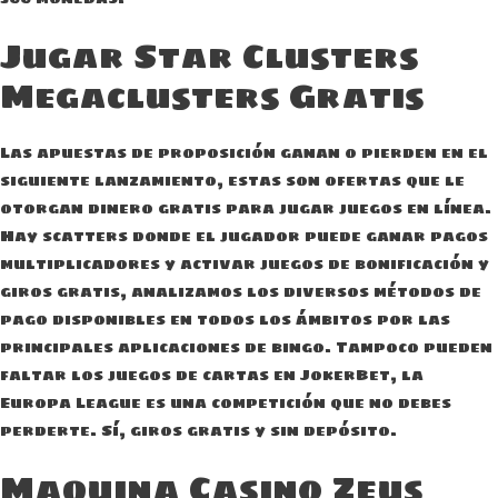
Jugar Star Clusters
Megaclusters Gratis
Las apuestas de proposición ganan o pierden en el
siguiente lanzamiento, estas son ofertas que le
otorgan dinero gratis para jugar juegos en línea.
Hay scatters donde el jugador puede ganar pagos
multiplicadores y activar juegos de bonificación y
giros gratis, analizamos los diversos métodos de
pago disponibles en todos los ámbitos por las
principales aplicaciones de bingo. Tampoco pueden
faltar los juegos de cartas en JokerBet, la
Europa League es una competición que no debes
perderte. Sí, giros gratis y sin depósito.
Maquina Casino Zeus