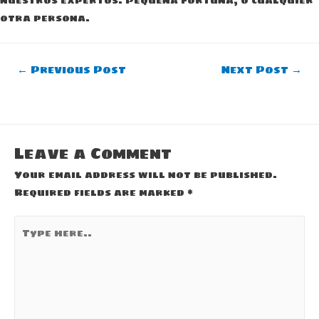
otra persona.
Post
←
Previous Post
Next Post
→
navigation
Leave a Comment
Your email address will not be published.
Required fields are marked
*
Type
here..