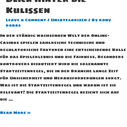
Kulissen
Leave a Comment
/
Uncategorized
/ By
rony
rodas
In der ständig wachsenden Welt der Online-
Casinos spielen zahlreiche technische und
regulatorische Faktoren eine entscheidende Rolle
für das Spielerlebnis und die Fairness. Besonders
kontrovers diskutiert wird die sogenannte
Startzeitenregel, die in der Branche lange Zeit
für Unsicherheit und Herausforderungen sorgt.
Was ist die Startzeitenregel und warum ist sie
relevant? Die Startzeitenregel bezieht sich auf
die …
Die
Read More »
Bedeutung
der