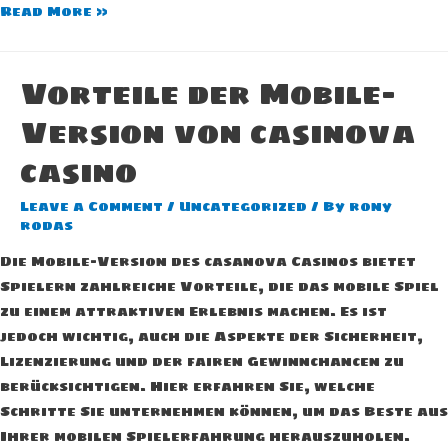
Comparaison
Read More »
des
Bonus
Vorteile der Mobile-
de
Bienvenue
Version von casinova
sur
casino
les
Casinos
Leave a Comment
/
Uncategorized
/ By
rony
en
rodas
Ligne
Die Mobile-Version des casanova Casinos bietet
Spielern zahlreiche Vorteile, die das mobile Spiel
zu einem attraktiven Erlebnis machen. Es ist
jedoch wichtig, auch die Aspekte der Sicherheit,
Lizenzierung und der fairen Gewinnchancen zu
berücksichtigen. Hier erfahren Sie, welche
Schritte Sie unternehmen können, um das Beste aus
Ihrer mobilen Spielerfahrung herauszuholen.